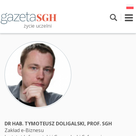
Przejdź
do
treści
To
nav
życie uczelni
Szukaj
Przeszukaj witrynę
DR HAB. TYMOTEUSZ DOLIGALSKI, PROF. SGH
Zakład e-Biznesu