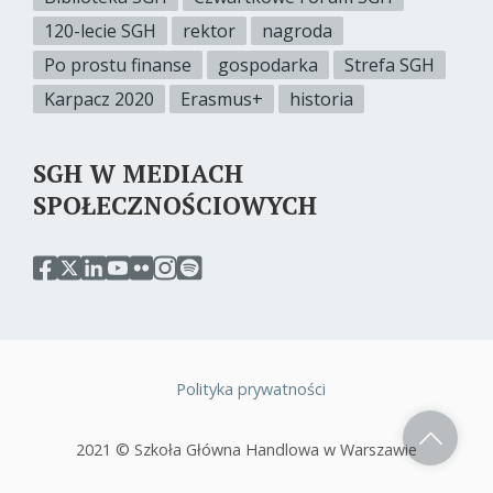
120-lecie SGH
rektor
nagroda
Po prostu finanse
gospodarka
Strefa SGH
Karpacz 2020
Erasmus+
historia
SGH W MEDIACH
SPOŁECZNOŚCIOWYCH
przejdź
przejdź
przejdź
przejdź
przejdź
przejdź
przejdź
do
do
do
do
do
do
do
serwisu
serwisu
serwisu
serwisu
serwisu
serwisu
serwisu
facebook
twitter
linkedin
youtube
flickr
instagram
spotify
sgh
sgh
sgh
sgh
sgh
sgh
sgh
Polityka prywatności
Stopka
2021 © Szkoła Główna Handlowa w Warszawie