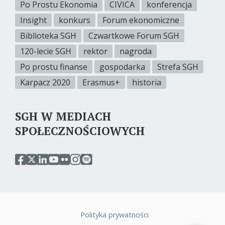
Po Prostu Ekonomia
CIVICA
konferencja
Insight
konkurs
Forum ekonomiczne
Biblioteka SGH
Czwartkowe Forum SGH
120-lecie SGH
rektor
nagroda
Po prostu finanse
gospodarka
Strefa SGH
Karpacz 2020
Erasmus+
historia
SGH W MEDIACH
SPOŁECZNOŚCIOWYCH
przejdź
przejdź
przejdź
przejdź
przejdź
przejdź
przejdź
do
do
do
do
do
do
do
serwisu
serwisu
serwisu
serwisu
serwisu
serwisu
serwisu
facebook
twitter
linkedin
youtube
flickr
instagram
spotify
sgh
sgh
sgh
sgh
sgh
sgh
sgh
Polityka prywatności
Stopka