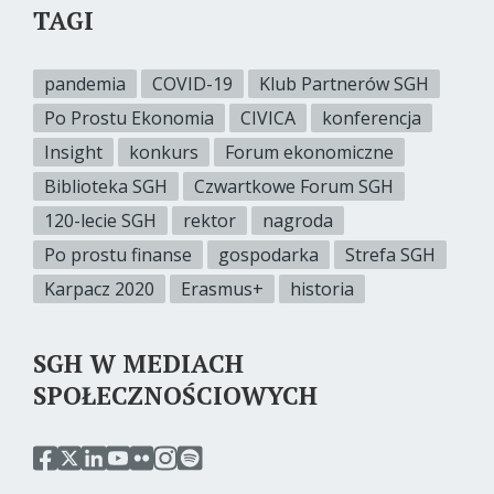
TAGI
pandemia
COVID-19
Klub Partnerów SGH
Po Prostu Ekonomia
CIVICA
konferencja
Insight
konkurs
Forum ekonomiczne
Biblioteka SGH
Czwartkowe Forum SGH
120-lecie SGH
rektor
nagroda
Po prostu finanse
gospodarka
Strefa SGH
Karpacz 2020
Erasmus+
historia
SGH W MEDIACH
SPOŁECZNOŚCIOWYCH
przejdź
przejdź
przejdź
przejdź
przejdź
przejdź
przejdź
do
do
do
do
do
do
do