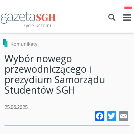
Przejdź
do
treści
To
nav
życie uczelni
Szukaj
Przeszukaj witrynę
Komunikaty
Wybór nowego
przewodniczącego i
prezydium Samorządu
Studentów SGH
25.06.2025
Faceb
Twi
E