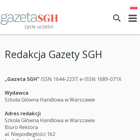
Przejdź
do
treści
To
nav
życie uczelni
Szukaj
Przeszukaj witrynę
Redakcja Gazety SGH
„Gazeta SGH”
ISSN 1644-2237; e-ISSN 1689-071X
Wydawca
Szkoła Główna Handlowa w Warszawie
Adres redakcji
Szkoła Główna Handlowa w Warszawie
Biuro Rektora
al. Niepodległości 162