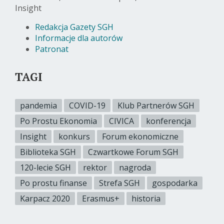
Insight
Redakcja Gazety SGH
Informacje dla autorów
Patronat
TAGI
pandemia
COVID-19
Klub Partnerów SGH
Po Prostu Ekonomia
CIVICA
konferencja
Insight
konkurs
Forum ekonomiczne
Biblioteka SGH
Czwartkowe Forum SGH
120-lecie SGH
rektor
nagroda
Po prostu finanse
Strefa SGH
gospodarka
Karpacz 2020
Erasmus+
historia