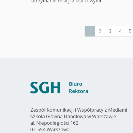
utrzymanie relacji z kluczowymi
Stronicowanie
Bieżąca
1
Page
2
Page
3
Page
4
P
5
strona
Zespół Komunikacji i Współpracy z Mediami
Szkoła Główna Handlowa w Warszawie
al. Niepodległości 162
02-554 Warszawa