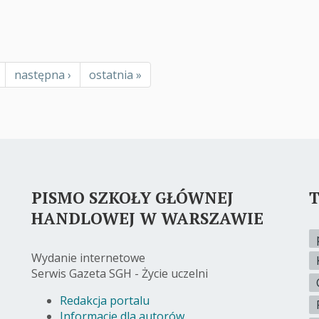
age
Następna
następna ›
Ostatnia
ostatnia »
strona
strona
PISMO SZKOŁY GŁÓWNEJ
T
HANDLOWEJ W WARSZAWIE
Wydanie internetowe
Serwis Gazeta SGH - Życie uczelni
Redakcja portalu
Informacje dla autorów