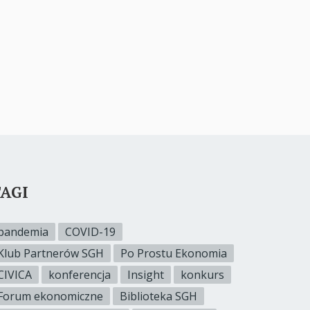
AGI
pandemia
COVID-19
Klub Partnerów SGH
Po Prostu Ekonomia
CIVICA
konferencja
Insight
konkurs
Forum ekonomiczne
Biblioteka SGH