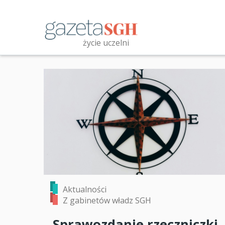
Przejdź
do
treści
życie uczelni
Przeszukaj witrynę
Aktualności
Z gabinetów władz SGH
Sprawozdanie rzeczniczki