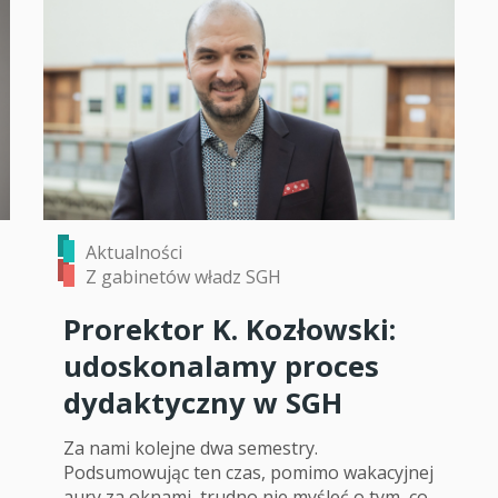
Aktualności
Z gabinetów władz SGH
Prorektor K. Kozłowski:
udoskonalamy proces
dydaktyczny w SGH
Za nami kolejne dwa semestry.
Podsumowując ten czas, pomimo wakacyjnej
aury za oknami, trudno nie myśleć o tym, co