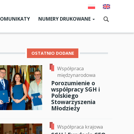
KOMUNIKATY
NUMERY DRUKOWANE
Aktualny numer
Szukaj
Numery archiwalne
OSTATNIO DODANE
Współpraca
dz SGH
międzynarodowa
cji
Porozumienie o
współpracy SGH i
zne
Polskiego
Stowarzyszenia
um SGH
Młodzieży
mia
Współpraca krajowa
ia