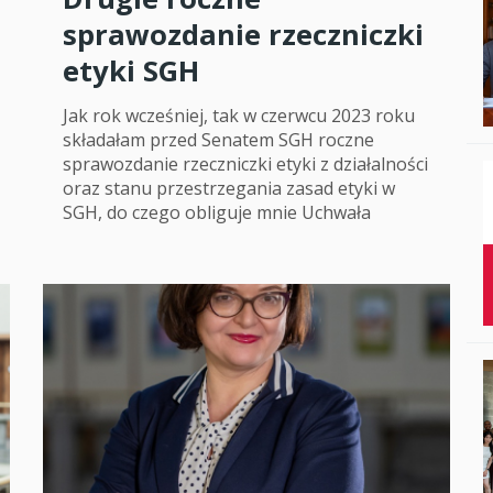
sprawozdanie rzeczniczki
Studenci i doktor
etyki SGH
Absolwenci
Jak rok wcześniej, tak w czerwcu 2023 roku
Współpraca mię
składałam przed Senatem SGH roczne
sprawozdanie rzeczniczki etyki z działalności
Współpraca z ot
oraz stanu przestrzegania zasad etyki w
SGH, do czego obliguje mnie Uchwała
Sport
Historia
Wspomnienia