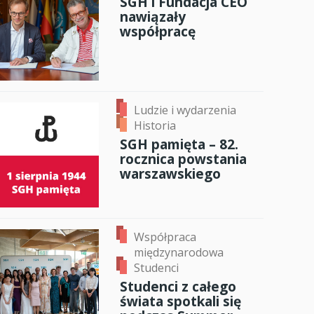
SGH i Fundacja CEO
nawiązały
anci
współpracę
dzynarodowa
oczeniem
Ludzie i wydarzenia
Historia
SGH pamięta – 82.
rocznica powstania
warszawskiego
Współpraca
międzynarodowa
Studenci
Studenci z całego
świata spotkali się