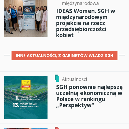
międzynarodowa
IDEAS Women. SGH w
międzynarodowym
projekcie na rzecz
przedsiębiorczości
kobiet
INNE
AKTUALNOŚCI, Z GABINETÓW WŁADZ SGH
Aktualności
SGH ponownie najlepszą
uczelnią ekonomiczną w
Polsce w rankingu
„Perspektyw"