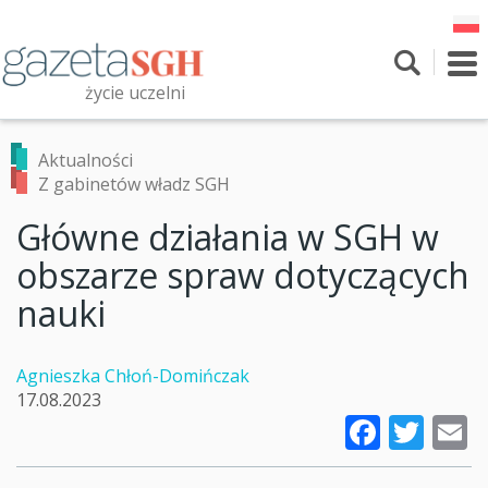
Przejdź
do
treści
To
nav
życie uczelni
Szukaj
Przeszukaj witrynę
Aktualności
Z gabinetów władz SGH
Główne działania w SGH w
obszarze spraw dotyczących
nauki
Agnieszka Chłoń-Domińczak
17.08.2023
Faceb
Twi
E