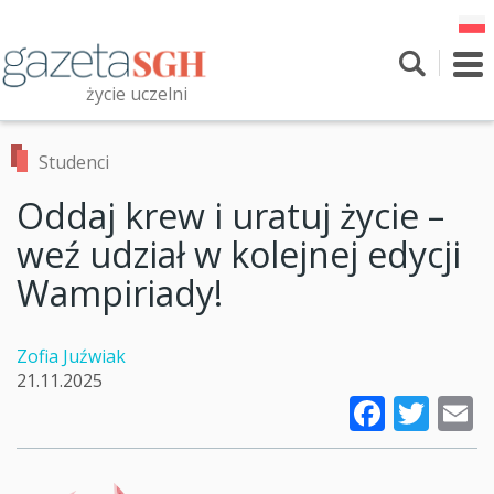
Przejdź
do
treści
To
nav
życie uczelni
Szukaj
Przeszukaj witrynę
Studenci
Oddaj krew i uratuj życie –
weź udział w kolejnej edycji
Wampiriady!
Zofia Juźwiak
21.11.2025
Faceb
Twi
E