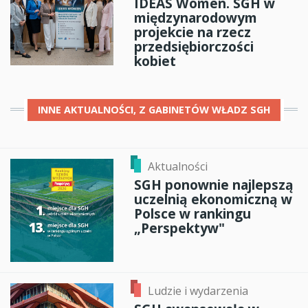
IDEAS Women. SGH w
międzynarodowym
projekcie na rzecz
przedsiębiorczości
kobiet
INNE
AKTUALNOŚCI, Z GABINETÓW WŁADZ SGH
Aktualności
SGH ponownie najlepszą
uczelnią ekonomiczną w
Polsce w rankingu
„Perspektyw"
Ludzie i wydarzenia