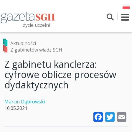
Przejdź
do
treści
To
nav
życie uczelni
Szukaj
Przeszukaj witrynę
Aktualności
Z gabinetów władz SGH
Z gabinetu kanclerza:
cyfrowe oblicze procesów
dydaktycznych
Marcin Dąbrowski
10.05.2021
Faceb
Twi
E