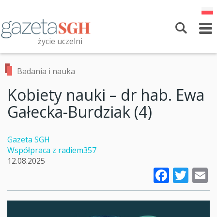
Przejdź
do
treści
To
nav
życie uczelni
Szukaj
Przeszukaj witrynę
Badania i nauka
Kobiety nauki – dr hab. Ewa
Gałecka-Burdziak (4)
Gazeta SGH
Współpraca z radiem357
12.08.2025
Faceb
Twi
E