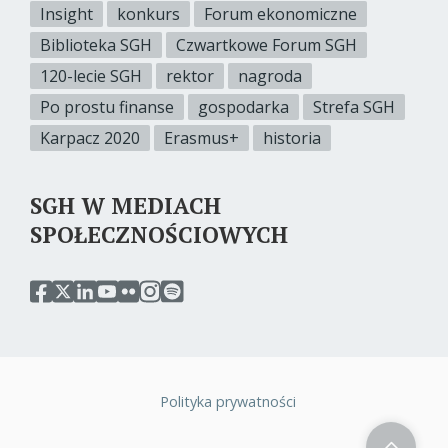
Insight
konkurs
Forum ekonomiczne
Biblioteka SGH
Czwartkowe Forum SGH
120-lecie SGH
rektor
nagroda
Po prostu finanse
gospodarka
Strefa SGH
Karpacz 2020
Erasmus+
historia
SGH W MEDIACH
SPOŁECZNOŚCIOWYCH
przejdź
przejdź
przejdź
przejdź
przejdź
przejdź
przejdź
do
do
do
do
do
do
do
serwisu
serwisu
serwisu
serwisu
serwisu
serwisu
serwisu
facebook
twitter
linkedin
youtube
flickr
instagram
spotify
sgh
sgh
sgh
sgh
sgh
sgh
sgh
Polityka prywatności
Stopka