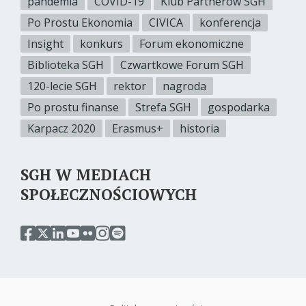
pandemia
COVID-19
Klub Partnerów SGH
Po Prostu Ekonomia
CIVICA
konferencja
Insight
konkurs
Forum ekonomiczne
Biblioteka SGH
Czwartkowe Forum SGH
120-lecie SGH
rektor
nagroda
Po prostu finanse
Strefa SGH
gospodarka
Karpacz 2020
Erasmus+
historia
SGH W MEDIACH
SPOŁECZNOŚCIOWYCH
przejdź
przejdź
przejdź
przejdź
przejdź
przejdź
przejdź
do
do
do
do
do
do
do
serwisu
serwisu
serwisu
serwisu
serwisu
serwisu
serwisu
facebook
twitter
linkedin
youtube
flickr
instagram
spotify
sgh
sgh
sgh
sgh
sgh
sgh
sgh