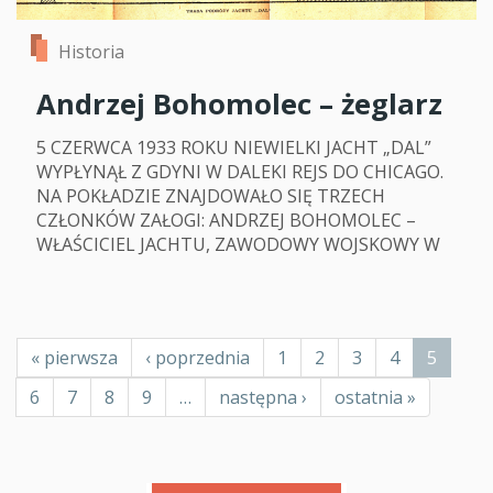
Historia
Andrzej Bohomolec – żeglarz
5 CZERWCA 1933 ROKU NIEWIELKI JACHT „DAL”
WYPŁYNĄŁ Z GDYNI W DALEKI REJS DO CHICAGO.
NA POKŁADZIE ZNAJDOWAŁO SIĘ TRZECH
CZŁONKÓW ZAŁOGI: ANDRZEJ BOHOMOLEC –
WŁAŚCICIEL JACHTU, ZAWODOWY WOJSKOWY W
Stronicowanie
Pierwsza
« pierwsza
Poprzednia
‹ poprzednia
Page
1
Page
2
Page
3
Page
4
Bieżąca
5
strona
strona
strona
Page
6
Page
7
Page
8
Page
9
…
Następna
następna ›
Ostatnia
ostatnia »
strona
strona