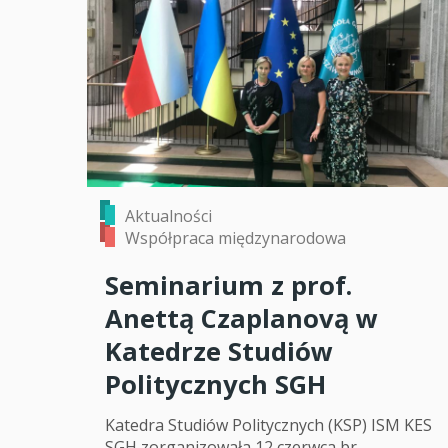
Aktualności
Współpraca międzynarodowa
Seminarium z prof.
Anettą Czaplanovą w
Katedrze Studiów
Politycznych SGH
Katedra Studiów Politycznych (KSP) ISM KES
SGH zorganizowała 12 czerwca br.