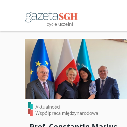
Przejdź
do
treści
życie uczelni
Przeszukaj witrynę
Aktualności
Współpraca międzynarodowa
Prof. Constantin Marius