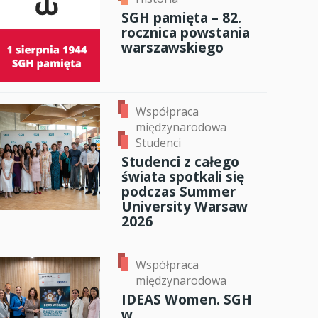
SGH pamięta – 82.
anci
rocznica powstania
warszawskiego
dzynarodowa
oczeniem
Współpraca
międzynarodowa
Studenci
Studenci z całego
świata spotkali się
podczas Summer
University Warsaw
2026
Współpraca
międzynarodowa
IDEAS Women. SGH
w