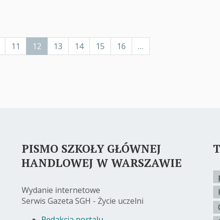
ge
Page
11
Bieżąca
12
Page
13
Page
14
Page
15
Page
16
…
strona
PISMO SZKOŁY GŁÓWNEJ
T
HANDLOWEJ W WARSZAWIE
Wydanie internetowe
Serwis Gazeta SGH - Życie uczelni
Redakcja portalu