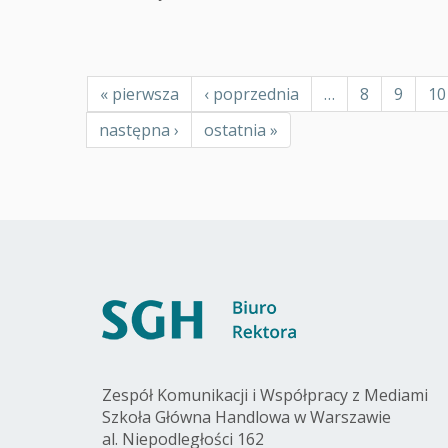
Stronicowanie
Pierwsza
« pierwsza
Poprzednia
‹ poprzednia
…
Page
8
Page
9
Pa
10
strona
strona
Następna
następna ›
Ostatnia
ostatnia »
strona
strona
Zespół Komunikacji i Współpracy z Mediami
Szkoła Główna Handlowa w Warszawie
al. Niepodległości 162