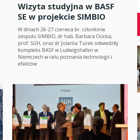
Wizyta studyjna w BASF
Studenci i doktor
SE w projekcie SIMBIO
Absolwenci
W dniach 26-27 czerwca br. członkinie
Współpraca mię
zespołu SIMBIO, dr hab. Barbara Ocicka,
prof. SGH, oraz dr Jolanta Turek odwiedziły
Współpraca z ot
kompleks BASF w Ludwigshafen w
Niemczech w celu poznania technologii i
Sport
efektów
Historia
Wspomnienia