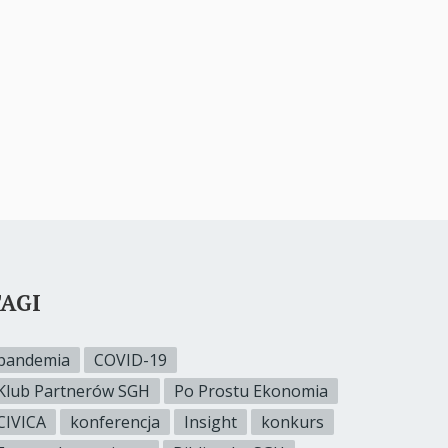
AGI
pandemia
COVID-19
Klub Partnerów SGH
Po Prostu Ekonomia
CIVICA
konferencja
Insight
konkurs