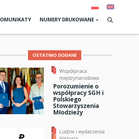
KOMUNIKATY
NUMERY DRUKOWANE
Aktualny numer
Szukaj
Numery archiwalne
OSTATNIO DODANE
Współpraca
dz SGH
międzynarodowa
cji
Porozumienie o
współpracy SGH i
zne
Polskiego
Stowarzyszenia
um SGH
Młodzieży
mia
Ludzie i wydarzenia
ia
Historia