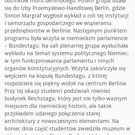
odcinków muru berlińskiego. Potem grupa udała
się do Izby Przemysłowo-Handlowej Berlin, gdzie
Simon Margraf wygłosił wykład o roli tej instytucji
i samorządu gospodarczego we wspieraniu
przedsiębiorstw w Berlinie. Następnym punktem
programu była wizyta w niemieckim parlamencie
– Bundestagu. Na sali plenarnej grupa wysłuchała
wykładu na temat systemu politycznego Niemiec,
w tym funkcjonowania parlamentu i innych
organów konstytucyjnych. Wizyta zakończyła się
wejściem na kopułę Bundestagu, z której
rozpościera się piękny widok na centrum Berlina.
Przy tej okazji studenci podziwiali również
budynek Reichstagu, który jest nie tylko ważnym
miejscem dla niemieckiej historii, ale także
przykładem udanego połączenia starej
architektury z nowoczesnymi elementami. Na
koniec dnia część studentów zwiedziła muzeum w