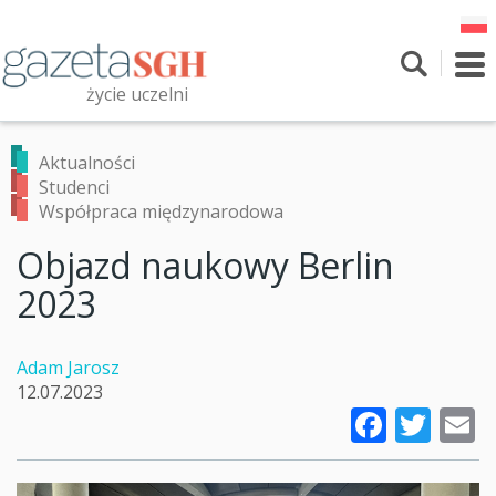
Przejdź
do
treści
To
nav
życie uczelni
Szukaj
Przeszukaj witrynę
Aktualności
Studenci
Współpraca międzynarodowa
Objazd naukowy Berlin
2023
Adam Jarosz
12.07.2023
Faceb
Twi
E