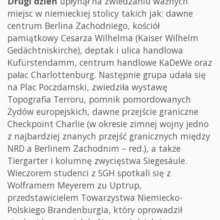
Drugi dzień
upłynął na zwiedzaniu ważnych
miejsc w niemieckiej stolicy takich jak: dawne
centrum Berlina Zachodniego, kościół
pamiątkowy Cesarza Wilhelma (Kaiser Wilhelm
Gedächtniskirche), deptak i ulica handlowa
Kufürstendamm, centrum handlowe KaDeWe oraz
pałac Charlottenburg. Następnie grupa udała się
na Plac Poczdamski, zwiedziła wystawę
Topografia Terroru, pomnik pomordowanych
Żydów europejskich, dawne przejście graniczne
Checkpoint Charlie (w okresie zimnej wojny jedno
z najbardziej znanych przejść granicznych między
NRD a Berlinem Zachodnim – red.), a także
Tiergarter i kolumnę zwycięstwa Siegesäule.
Wieczorem studenci z SGH spotkali się z
Wolframem Meyerem zu Uptrup,
przedstawicielem Towarzystwa Niemiecko-
Polskiego Brandenburgia, który oprowadził