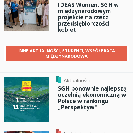
IDEAS Women. SGH w
międzynarodowym
projekcie na rzecz
przedsiębiorczości
kobiet
INNE
AKTUALNOŚCI, STUDENCI, WSPÓŁPRACA
MIĘDZYNARODOWA
Aktualności
SGH ponownie najlepszą
uczelnią ekonomiczną w
Polsce w rankingu
„Perspektyw"