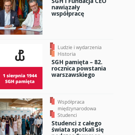
SGH i Fundacja CEO
nawiązały
anci
współpracę
dzynarodowa
oczeniem
Ludzie i wydarzenia
Historia
SGH pamięta – 82.
rocznica powstania
warszawskiego
Współpraca
międzynarodowa
Studenci
Studenci z całego
świata spotkali się