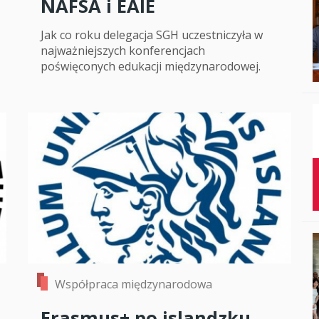
NAFSA i EAIE
Studenci i doktor
Jak co roku delegacja SGH uczestniczyła w
Absolwenci
najważniejszych konferencjach
poświęconych edukacji międzynarodowej.
Współpraca mię
Współpraca z ot
Sport
Historia
Wspomnienia
Współpraca międzynarodowa
Erasmus+ po islandzku