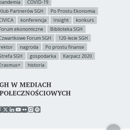
pandemia
COVID-19
Klub Partnerów SGH
Po Prostu Ekonomia
CIVICA
konferencja
Insight
konkurs
Forum ekonomiczne
Biblioteka SGH
Czwartkowe Forum SGH
120-lecie SGH
rektor
nagroda
Po prostu finanse
Strefa SGH
gospodarka
Karpacz 2020
Erasmus+
historia
SGH W MEDIACH
SPOŁECZNOŚCIOWYCH
rzejdź
przejdź
przejdź
przejdź
przejdź
przejdź
przejdź
o
do
do
do
do
do
do
erwisu
serwisu
serwisu
serwisu
serwisu
serwisu
serwisu
acebook
twitter
linkedin
youtube
flickr
instagram
spotify