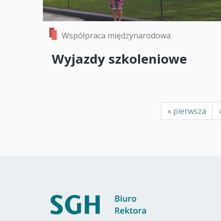
Współpraca międzynarodowa
Wyjazdy szkoleniowe
Stronicowanie
Pierwsza
« pierwsza
strona