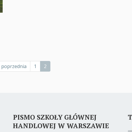
Poprzednia
‹ poprzednia
Page
1
Bieżąca
2
strona
strona
PISMO SZKOŁY GŁÓWNEJ
T
HANDLOWEJ W WARSZAWIE