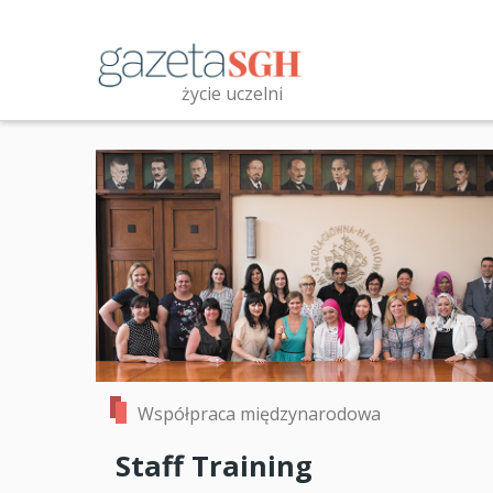
Przejdź
do
treści
życie uczelni
Przeszukaj witrynę
Współpraca międzynarodowa
Staff Training