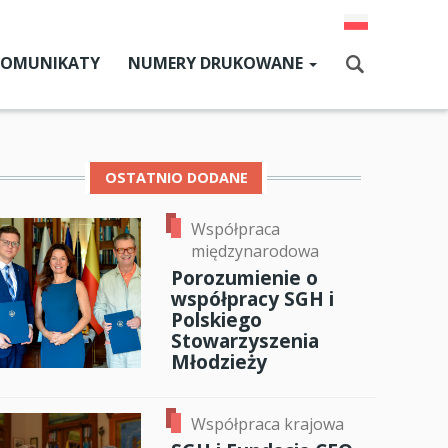
KOMUNIKATY
NUMERY DRUKOWANE
Aktualny numer
Szukaj
Numery archiwalne
OSTATNIO DODANE
Współpraca
dz SGH
międzynarodowa
cji
Porozumienie o
współpracy SGH i
zne
Polskiego
Stowarzyszenia
um SGH
Młodzieży
mia
Współpraca krajowa
ia