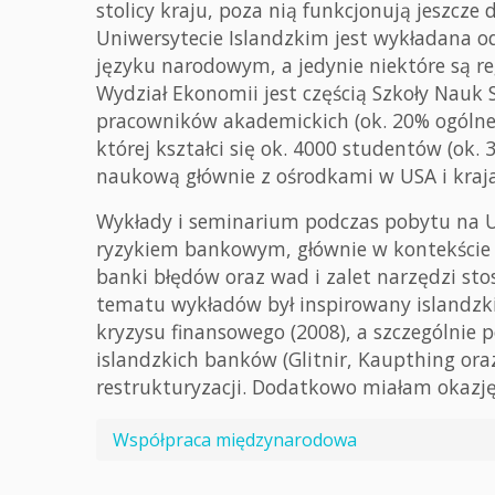
stolicy kraju, poza nią funkcjonują jeszcz
Uniwersytecie Islandzkim jest wykładana o
języku narodowym, a jedynie niektóre są r
Wydział Ekonomii jest częścią Szkoły Nauk 
pracowników akademickich (ok. 20% ogólnej
której kształci się ok. 4000 studentów (ok.
naukową głównie z ośrodkami w USA i kraj
Wykłady i seminarium podczas pobytu na U
ryzykiem bankowym, głównie w kontekście n
banki błędów oraz wad i zalet narzędzi st
tematu wykładów był inspirowany islandzk
kryzysu finansowego (2008), a szczególni
islandzkich banków (Glitnir, Kaupthing ora
restrukturyzacji. Dodatkowo miałam okazję
Współpraca międzynarodowa