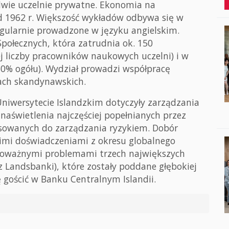
e dwie uczelnie prywatne. Ekonomia na
d 1962 r. Większość wykładów odbywa się w
egularnie prowadzone w języku angielskim.
Społecznych, która zatrudnia ok. 150
 liczby pracowników naukowych uczelni) i w
 30% ogółu). Wydział prowadzi współpracę
ach skandynawskich.
niwersytecie Islandzkim dotyczyły zarządzania
aświetlenia najczęściej popełnianych przez
osowanych do zarządzania ryzykiem. Dobór
imi doświadczeniami z okresu globalnego
e poważnymi problemami trzech największych
z Landsbanki), które zostały poddane głębokiej
 gościć w Banku Centralnym Islandii.