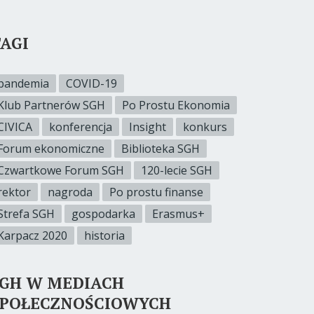
AGI
pandemia
COVID-19
Klub Partnerów SGH
Po Prostu Ekonomia
CIVICA
konferencja
Insight
konkurs
Forum ekonomiczne
Biblioteka SGH
Czwartkowe Forum SGH
120-lecie SGH
rektor
nagroda
Po prostu finanse
Strefa SGH
gospodarka
Erasmus+
Karpacz 2020
historia
SGH W MEDIACH
SPOŁECZNOŚCIOWYCH