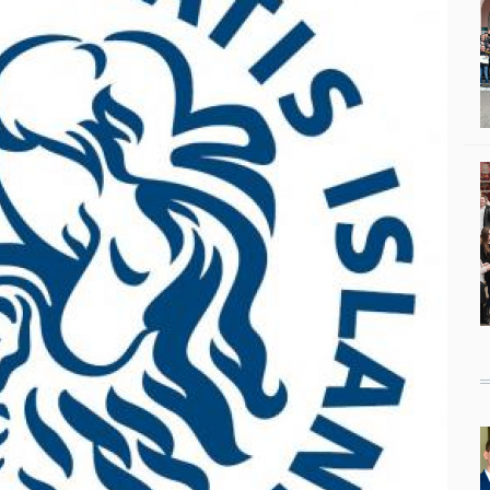
Studenci i doktor
Absolwenci
Współpraca mię
Współpraca z ot
Sport
Historia
Wspomnienia