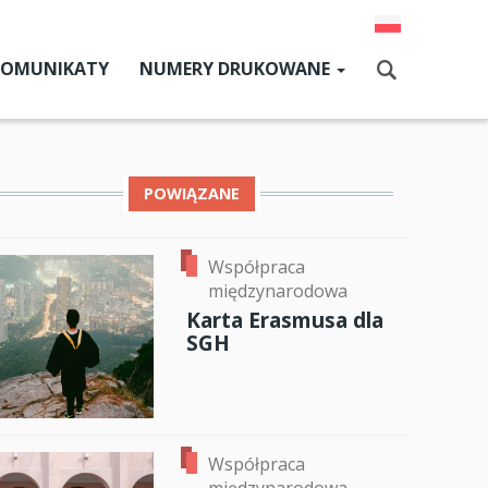
KOMUNIKATY
NUMERY DRUKOWANE
Aktualny numer
Szukaj
Numery archiwalne
POWIĄZANE
dz SGH
Współpraca
międzynarodowa
ok
er
ail
cji
Karta Erasmusa dla
SGH
zne
um SGH
mia
Współpraca
ia