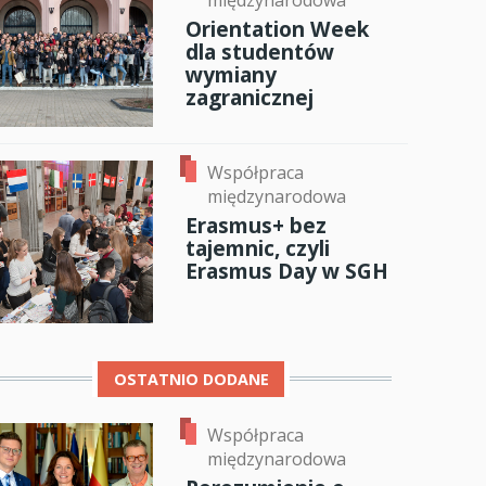
międzynarodowa
Orientation Week
anci
dla studentów
wymiany
zagranicznej
dzynarodowa
oczeniem
Współpraca
międzynarodowa
Erasmus+ bez
tajemnic, czyli
Erasmus Day w SGH
OSTATNIO DODANE
Współpraca
międzynarodowa