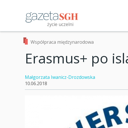
Przejdź
do
treści
życie uczelni
Przeszukaj witrynę
Współpraca międzynarodowa
Erasmus+ po is
Małgorzata Iwanicz-Drozdowska
10.06.2018