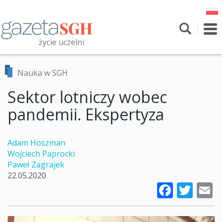
Przejdź
do
treści
To
nav
życie uczelni
Szukaj
Przeszukaj witrynę
Nauka w SGH
Sektor lotniczy wobec
pandemii. Ekspertyza
Adam Hoszman
Wojciech Paprocki
Paweł Zagrajek
22.05.2020
Faceb
Twi
E