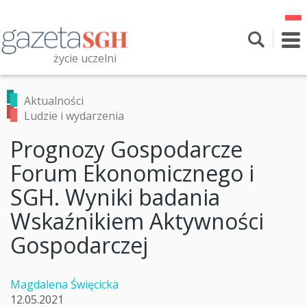
Przejdź
do
treści
To
nav
życie uczelni
Szukaj
Przeszukaj witrynę
Aktualności
Ludzie i wydarzenia
Prognozy Gospodarcze
Forum Ekonomicznego i
SGH. Wyniki badania
Wskaźnikiem Aktywności
Gospodarczej
Magdalena Święcicka
12.05.2021