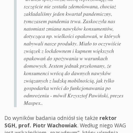
szczęście nie została zdemolowana, chociaż
zakładaliśmy jeden kwartał pandemiczny,
tymczasem pandemia trwa. Zaskoczyła nas
natomiast zmiana nawyków konsumentów,
dotycząca np. wielkości opakowań, w których
nabywali nasze produkty. Miało to oczywiście
związek z lockdownem i kupnem większych
opakowań do spożywania w warunkach
domowych. Jestem jednak przekonany, że
konsumenci wrócą do dawnych nawyków
związanych z ludzką mobilnością, jak tylko
gospodarka wróci do funkcjonawania po
odmrożeniu - mówił Krzysztof Pawiński, prezes
Maspex..
Do wyników badania odniósł się także
rektor
SGH, prof. Piotr Wachowiak
. Według niego WAG
jest wskaźnikiem „rozsądnym”, który uśrednia