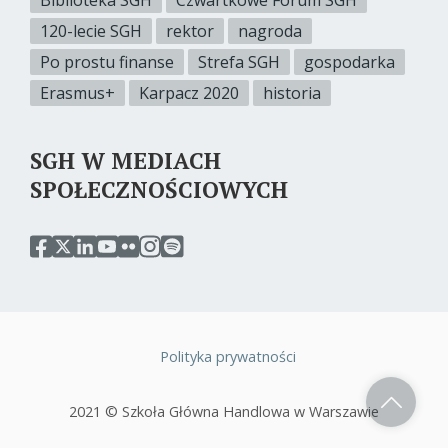
Biblioteka SGH
Czwartkowe Forum SGH
120-lecie SGH
rektor
nagroda
Po prostu finanse
Strefa SGH
gospodarka
Erasmus+
Karpacz 2020
historia
SGH W MEDIACH
SPOŁECZNOŚCIOWYCH
przejdź
przejdź
przejdź
przejdź
przejdź
przejdź
przejdź
do
do
do
do
do
do
do
serwisu
serwisu
serwisu
serwisu
serwisu
serwisu
serwisu
facebook
twitter
linkedin
youtube
flickr
instagram
spotify
sgh
sgh
sgh
sgh
sgh
sgh
sgh
Polityka prywatności
Stopka
2021 © Szkoła Główna Handlowa w Warszawie