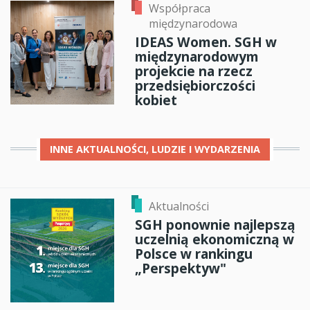
Współpraca
międzynarodowa
IDEAS Women. SGH w
międzynarodowym
projekcie na rzecz
przedsiębiorczości
kobiet
INNE
AKTUALNOŚCI, LUDZIE I WYDARZENIA
Aktualności
SGH ponownie najlepszą
uczelnią ekonomiczną w
Polsce w rankingu
„Perspektyw"