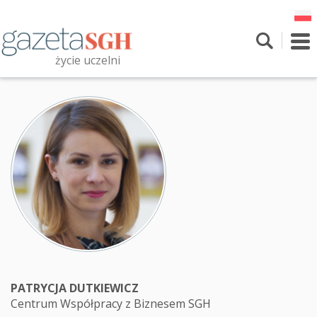
Przejdź
do
treści
To
nav
życie uczelni
Szukaj
Przeszukaj witrynę
PATRYCJA DUTKIEWICZ
Centrum Współpracy z Biznesem SGH