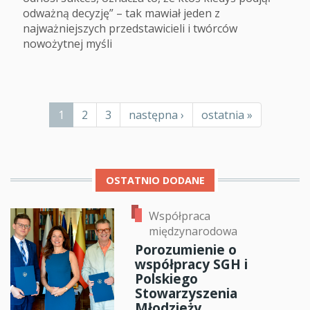
odważną decyzję” – tak mawiał jeden z
najważniejszych przedstawicieli i twórców
nowożytnej myśli
Stronicowanie
Bieżąca
1
Page
2
Page
3
Następna
następna ›
Ostatnia
ostatnia »
strona
strona
strona
OSTATNIO DODANE
Współpraca
międzynarodowa
Porozumienie o
współpracy SGH i
Polskiego
Stowarzyszenia
Młodzieży