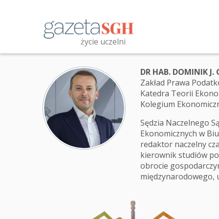
Przejdź
do
treści
życie uczelni
Przeszukaj witrynę
DR HAB. DOMINIK J. 
Zakład Prawa Podat
Katedra Teorii Ekono
Kolegium Ekonomicz
Sędzia Naczelnego Są
Ekonomicznych w Biu
redaktor naczelny cz
kierownik studiów p
obrocie gospodarczym
międzynarodowego, u