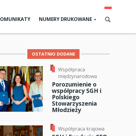
KOMUNIKATY
NUMERY DRUKOWANE
Aktualny numer
Szukaj
Numery archiwalne
OSTATNIO DODANE
Współpraca
dz SGH
międzynarodowa
cji
Porozumienie o
współpracy SGH i
zne
Polskiego
Stowarzyszenia
um SGH
Młodzieży
mia
Współpraca krajowa
ia