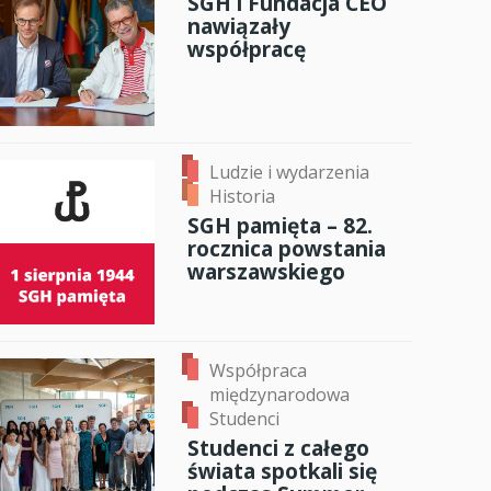
SGH i Fundacja CEO
nawiązały
anci
współpracę
dzynarodowa
oczeniem
Ludzie i wydarzenia
Historia
SGH pamięta – 82.
rocznica powstania
warszawskiego
Współpraca
międzynarodowa
Studenci
Studenci z całego
świata spotkali się