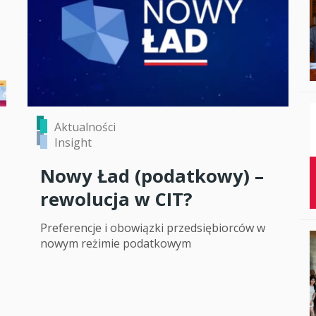
Studenci i doktor
Absolwenci
Współpraca mię
Współpraca z ot
Aktualności
Sport
Insight
Historia
Nowy Ład (podatkowy) –
Wspomnienia
rewolucja w CIT?
Preferencje i obowiązki przedsiębiorców w
nowym reżimie podatkowym