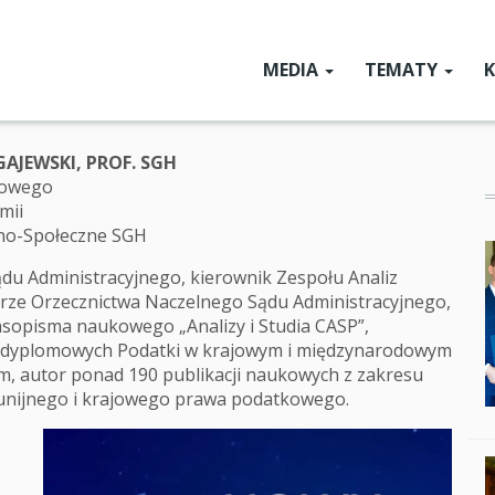
MEDIA
TEMATY
Main
menu
SGcHat
Aktualności
GAJEWSKI, PROF. SGH
SGH dla Ukrainy
kowego
mii
Nauka w SGH
no-Społeczne SGH
Z gabinetów wła
du Administracyjnego, kierownik Zespołu Analiz
rze Orzecznictwa Naczelnego Sądu Administracyjnego,
Relacje z konferen
asopisma naukowego „Analizy i Studia CASP”,
Forum Ekonomic
odyplomowych Podatki w krajowym i międzynarodowym
, autor ponad 190 publikacji naukowych z zakresu
Czwartkowe For
nijnego i krajowego prawa podatkowego.
Po prostu ekono
Ludzie i wydarzen