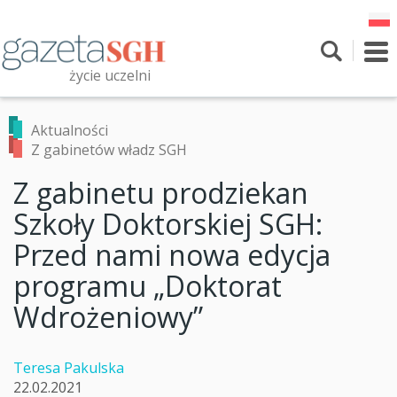
Przejdź
do
treści
To
nav
życie uczelni
Szukaj
Przeszukaj witrynę
Aktualności
Z gabinetów władz SGH
Z gabinetu prodziekan
Szkoły Doktorskiej SGH:
Przed nami nowa edycja
programu „Doktorat
Wdrożeniowy”
Teresa Pakulska
22.02.2021