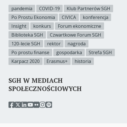
pandemia
COVID-19
Klub Partnerów SGH
Po Prostu Ekonomia
CIVICA
konferencja
Insight
konkurs
Forum ekonomiczne
Biblioteka SGH
Czwartkowe Forum SGH
120-lecie SGH
rektor
nagroda
Po prostu finanse
gospodarka
Strefa SGH
Karpacz 2020
Erasmus+
historia
SGH W MEDIACH
SPOŁECZNOŚCIOWYCH
przejdź
przejdź
przejdź
przejdź
przejdź
przejdź
przejdź
do
do
do
do
do
do
do
serwisu
serwisu
serwisu
serwisu
serwisu
serwisu
serwisu
facebook
twitter
linkedin
youtube
flickr
instagram
spotify