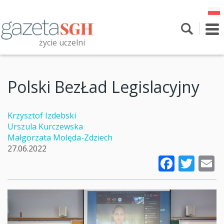
Przejdź
do
treści
To
nav
życie uczelni
Szukaj
Przeszukaj witrynę
Polski BezŁad Legislacyjny
Krzysztof Izdebski
Urszula Kurczewska
Małgorzata Molęda-Zdziech
27.06.2022
Faceb
Twi
E