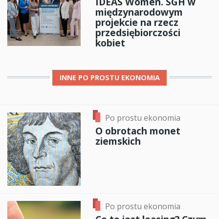
IDEAS Women. SGH w
międzynarodowym
projekcie na rzecz
przedsiębiorczości
kobiet
INNE
PO PROSTU EKONOMIA
Po prostu ekonomia
O obrotach monet
ziemskich
Po prostu ekonomia