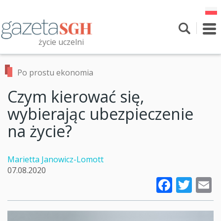
Przejdź
do
treści
To
nav
życie uczelni
Szukaj
Przeszukaj witrynę
Po prostu ekonomia
Czym kierować się,
wybierając ubezpieczenie
na życie?
Marietta Janowicz-Lomott
07.08.2020
Faceb
Twi
E