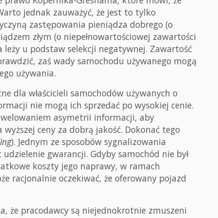
e prawo Kopernika-Greshama, które mówi, że
Warto jednak zauważyć, że jest to tylko
zyczyną zastępowania pieniądza dobrego (o
niądzem złym (o niepełnowartościowej zawartości
ra leży u podstaw selekcji negatywnej. Zawartość
sprawdzić, zaś wady samochodu używanego mogą
jego używania.
stne dla właścicieli samochodów używanych o
ormacji nie mogą ich sprzedać po wysokiej cenie.
iwelowaniem asymetrii informacji, aby
ia wyższej ceny za dobrą jakość. Dokonać tego
ling
). Jednym ze sposobów sygnalizowania
 udzielenie gwarancji. Gdyby samochód nie był
odatkowe koszty jego naprawy, w ramach
e racjonalnie oczekiwać, że oferowany pojazd
ia, że pracodawcy są niejednokrotnie zmuszeni