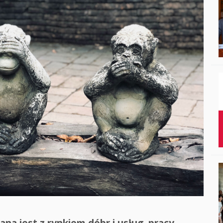
Studenci i doktor
Absolwenci
Współpraca mię
Współpraca z ot
Sport
Historia
Wspomnienia
ana jest z rynkiem dóbr i usług, pracy,