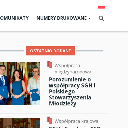
KOMUNIKATY
NUMERY DRUKOWANE
Aktualny numer
Szukaj
Numery archiwalne
OSTATNIO DODANE
Współpraca
dz SGH
międzynarodowa
cji
Porozumienie o
współpracy SGH i
zne
Polskiego
Stowarzyszenia
um SGH
Młodzieży
ok
er
ail
mia
Współpraca krajowa
ia