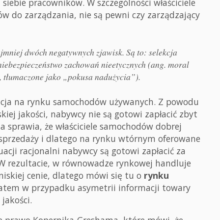
iebie pracowników. W szczególności właściciele
ów do zarządzania, nie są pewni czy zarządzający
jmniej dwóch negatywnych zjawisk. Są to: selekcja
 niebezpieczeństwo zachowań nieetycznych (ang.
moral
ie, tłumaczone jako „pokusa nadużycia”).
acja na rynku samochodów używanych. Z powodu
iej jakości, nabywcy nie są gotowi zapłacić zbyt
na sprawia, że właściciele samochodów dobrej
h sprzedaży i dlatego na rynku wtórnym oferowane
tuacji racjonalni nabywcy są gotowi zapłacić za
W rezultacie, w równowadze rynkowej handluje
niskiej cenie, dlatego mówi się tu o
rynku
Zatem w przypadku asymetrii informacji towary
 jakości.