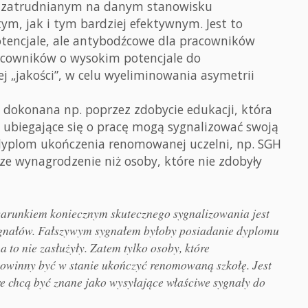
m zatrudnianym na danym stanowisku
m, jak i tym bardziej efektywnym. Jest to
tencjale, ale antybodźcowe dla pracowników
racowników o wysokim potencjale do
j „jakości”, w celu wyeliminowania asymetrii
dokonana np. poprzez zdobycie edukacji, która
 ubiegające się o pracę mogą sygnalizować swoją
dyplom ukończenia renomowanej uczelni, np. SGH
ze wynagrodzenie niż osoby, które nie zdobyły
 warunkiem koniecznym skutecznego sygnalizowania jest
ygnałów. Fałszywym sygnałem byłoby posiadanie dyplomu
 to nie zasłużyły. Zatem tylko osoby, które
powinny być w stanie ukończyć renomowaną szkołę. Jest
re chcą być znane jako wysyłające właściwe sygnały do