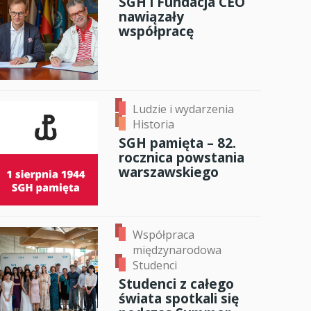
SGH i Fundacja CEO
nawiązały
anci
współpracę
dzynarodowa
oczeniem
Ludzie i wydarzenia
Historia
SGH pamięta – 82.
rocznica powstania
warszawskiego
Współpraca
międzynarodowa
Studenci
Studenci z całego
świata spotkali się