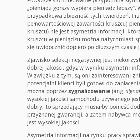
Powyższe sformułowanie przypomina słynn
„pieniądz gorszy wypiera pieniądz lepszy”. 
przypadkowa zbieżność tych twierdzeń. Pr
pełnowartościowej zawartości kruszcu) pie
kruszcu) nie jest asymetria informacji, któ
kruszcu w pieniądzu można natychmiast 
się uwidocznić dopiero po dłuższym czasie 
Zjawisko selekcji negatywnej jest niekorzy
dobrej jakości, gdyż w wyniku asymetrii inf
W związku z tym, są oni zainteresowani zn
potencjalni klienci byli gotowi do zapłacen
można poprzez
sygnalizowanie
(ang.
signa
wysokiej jakości samochodu używanego jest
dobry, to sprzedający musiałby ponieść d
przyznanej gwarancji, a zatem nabywca moż
jest wysokiej jakości.
Asymetria informacji na rynku pracy spraw