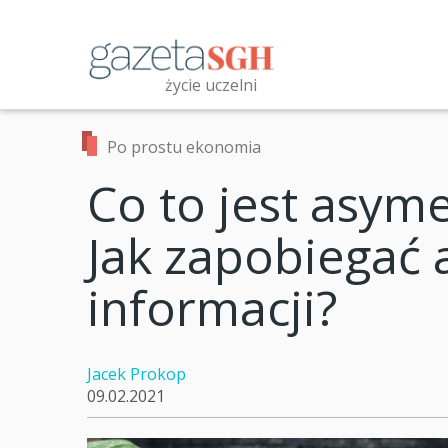
Przejdź
do
treści
życie uczelni
Przeszukaj witrynę
Po prostu ekonomia
Co to jest asyme
Jak zapobiegać 
informacji?
Jacek Prokop
09.02.2021