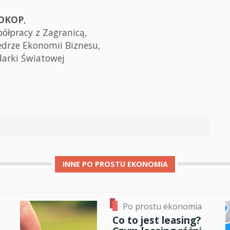
ROKOP
,
półpracy z Zagranicą,
edrze Ekonomii Biznesu,
arki Światowej
INNE
PO PROSTU EKONOMIA
Po prostu ekonomia
Co to jest leasing?