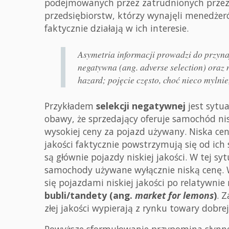
podejmowanych przez zatrudnionych przez s
przedsiębiorstw, którzy wynajęli menedżer
faktycznie działają w ich interesie.
Asymetria informacji prowadzi do przyna
negatywna (ang.
adverse selection
) oraz
hazard
; pojęcie często, choć nieco myln
Przykładem
selekcji negatywnej
jest sytu
obawy, że sprzedający oferuje samochód nisk
wysokiej ceny za pojazd używany. Niska ce
jakości faktycznie powstrzymują się od ic
są głównie pojazdy niskiej jakości. W tej sy
samochody używane wyłącznie niską cenę. 
się pojazdami niskiej jakości po relatywnie 
bubli/tandety (ang.
market for lemons
)
. 
złej jakości wypierają z rynku towary dobrej