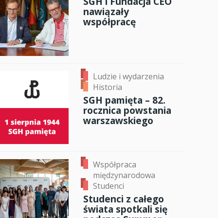
SGH i Fundacja CEO
nawiązały
anci
współpracę
dzynarodowa
oczeniem
Ludzie i wydarzenia
Historia
SGH pamięta – 82.
rocznica powstania
warszawskiego
Współpraca
międzynarodowa
Studenci
Studenci z całego
świata spotkali się