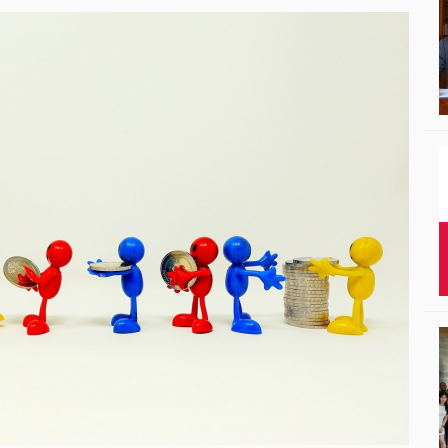
Studenci i doktor
Absolwenci
Współpraca mię
Współpraca z ot
Sport
Historia
Wspomnienia