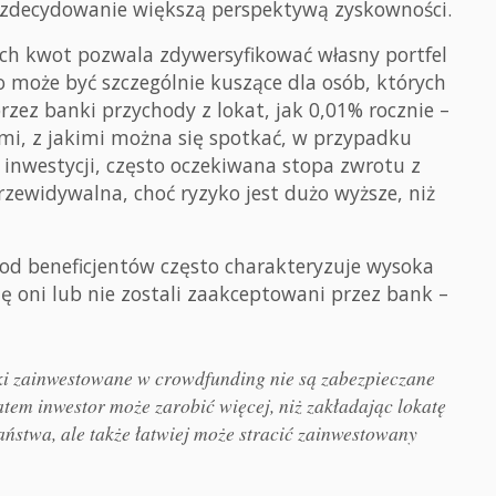
e zdecydowanie większą perspektywą zyskowności.
ch kwot pozwala zdywersyfikować własny portfel
ko może być szczególnie kuszące dla osób, których
zez banki przychody z lokat, jak 0,01% rocznie –
ami, z jakimi można się spotkać, w przypadku
inwestycji, często oczekiwana stopa zwrotu z
rzewidywalna, choć ryzyko jest dużo wyższe, niż
od beneficjentów często charakteryzuje wysoka
ię oni lub nie zostali zaakceptowani przez bank –
ki zainwestowane w crowdfunding nie są zabezpieczane
em inwestor może zarobić więcej, niż zakładając lokatę
ństwa, ale także łatwiej może stracić zainwestowany