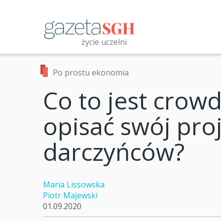
Przejdź
do
treści
życie uczelni
Przeszukaj witrynę
Po prostu ekonomia
Co to jest crow
opisać swój pro
darczyńców?
Maria Lissowska
Piotr Majewski
01.09.2020