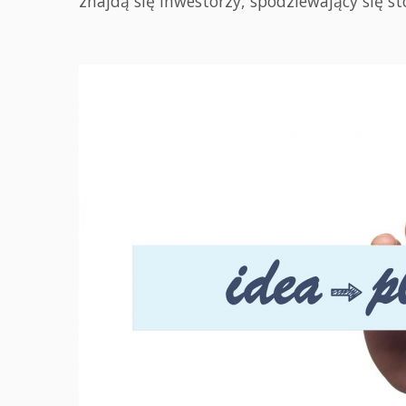
znajdą się inwestorzy, spodziewający się st