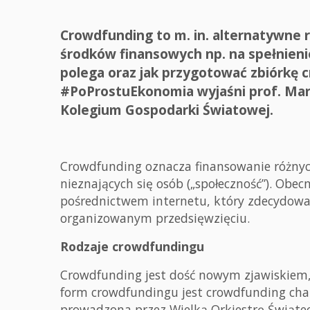
Crowdfunding to m. in. alternatywne 
środków finansowych np. na spełnieni
polega oraz jak przygotować zbiórkę 
#PoProstuEkonomia wyjaśni prof. Mari
Kolegium Gospodarki Światowej.
Crowdfunding oznacza finansowanie różnyc
nieznających się osób („społeczność”). Obec
pośrednictwem internetu, który zdecydowan
organizowanym przedsięwzięciu.
Rodzaje crowdfundingu
Crowdfunding jest dość nowym zjawiskiem, a
form crowdfundingu jest crowdfunding cha
prowadzona przez Wielką Orkiestrę Świąte