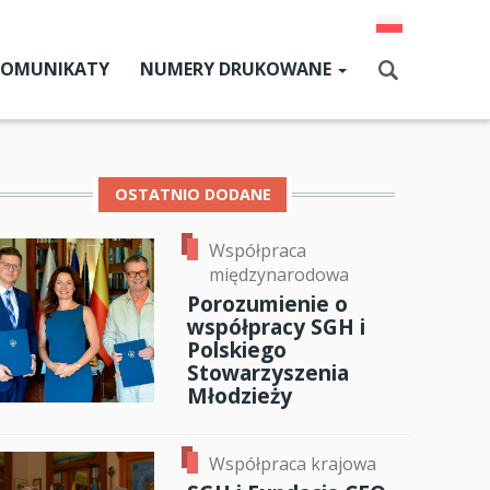
KOMUNIKATY
NUMERY DRUKOWANE
Aktualny numer
Szukaj
Numery archiwalne
OSTATNIO DODANE
Współpraca
dz SGH
międzynarodowa
cji
Porozumienie o
współpracy SGH i
zne
Polskiego
Stowarzyszenia
um SGH
Młodzieży
ok
er
ail
mia
Współpraca krajowa
ia