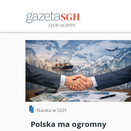
Przejdź
do
treści
życie uczelni
Przeszukaj witrynę
Nauka w SGH
Polska ma ogromny