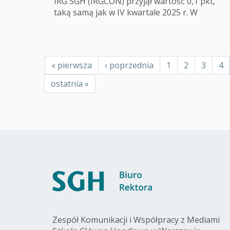
IRG SGH (IRGCON) przyjął wartość 0,1 pkt,
taką samą jak w IV kwartale 2025 r. W
Stronicowanie
Pierwsza
« pierwsza
Poprzednia
‹ poprzednia
Page
1
Page
2
Page
3
Pa
4
strona
strona
Ostatnia
ostatnia »
strona
Zespół Komunikacji i Współpracy z Mediami