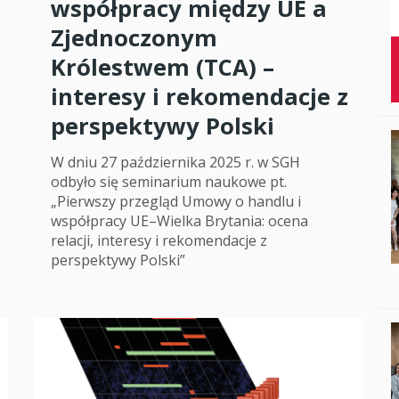
współpracy między UE a
Studenci i doktor
Zjednoczonym
Królestwem (TCA) –
Absolwenci
interesy i rekomendacje z
Współpraca mię
perspektywy Polski
Współpraca z ot
W dniu 27 października 2025 r. w SGH
Sport
odbyło się seminarium naukowe pt.
„Pierwszy przegląd Umowy o handlu i
Historia
współpracy UE–Wielka Brytania: ocena
relacji, interesy i rekomendacje z
Wspomnienia
perspektywy Polski”