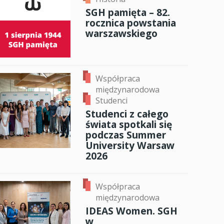
SGH pamięta – 82.
anci
rocznica powstania
warszawskiego
dzynarodowa
oczeniem
Współpraca
międzynarodowa
Studenci
Studenci z całego
świata spotkali się
podczas Summer
University Warsaw
2026
Współpraca
międzynarodowa
IDEAS Women. SGH
w