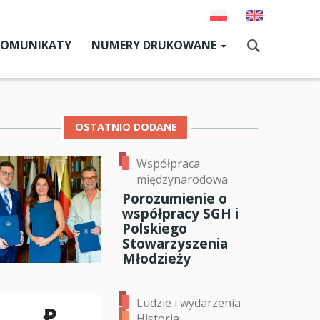
KOMUNIKATY
NUMERY DRUKOWANE
Aktualny numer
Szukaj
Numery archiwalne
OSTATNIO DODANE
Współpraca
dz SGH
międzynarodowa
cji
Porozumienie o
współpracy SGH i
zne
Polskiego
Stowarzyszenia
um SGH
Młodzieży
mia
Ludzie i wydarzenia
ia
Historia