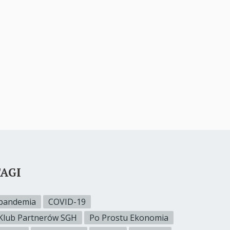
AGI
pandemia
COVID-19
Klub Partnerów SGH
Po Prostu Ekonomia