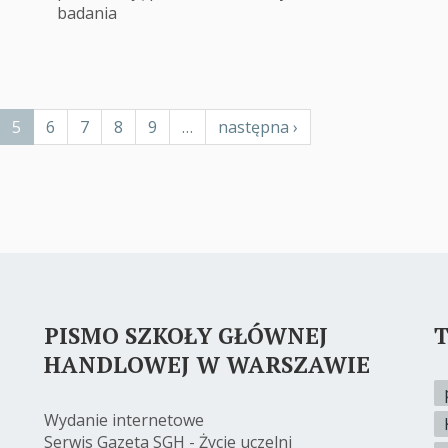
badania
ge
Bieżąca
5
Page
6
Page
7
Page
8
Page
9
…
Następna
następna ›
strona
strona
PISMO SZKOŁY GŁÓWNEJ
T
HANDLOWEJ W WARSZAWIE
Wydanie internetowe
Serwis Gazeta SGH - Życie uczelni