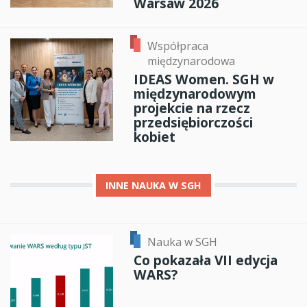
Warsaw 2026
Współpraca
międzynarodowa
IDEAS Women. SGH w
międzynarodowym
projekcie na rzecz
przedsiębiorczości
kobiet
INNE
NAUKA W SGH
Nauka w SGH
Co pokazała VII edycja
WARS?