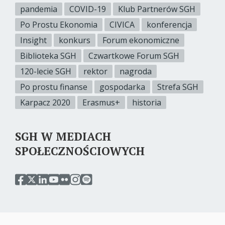
pandemia
COVID-19
Klub Partnerów SGH
Po Prostu Ekonomia
CIVICA
konferencja
Insight
konkurs
Forum ekonomiczne
Biblioteka SGH
Czwartkowe Forum SGH
120-lecie SGH
rektor
nagroda
Po prostu finanse
gospodarka
Strefa SGH
Karpacz 2020
Erasmus+
historia
SGH W MEDIACH
SPOŁECZNOŚCIOWYCH
przejdź
przejdź
przejdź
przejdź
przejdź
przejdź
przejdź
do
do
do
do
do
do
do
serwisu
serwisu
serwisu
serwisu
serwisu
serwisu
serwisu
facebook
twitter
linkedin
youtube
flickr
instagram
spotify
sgh
sgh
sgh
sgh
sgh
sgh
sgh