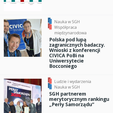
Nauka w SGH
Współpraca
międzynarodowa
Polska pod lupą
zagranicznych badaczy.
Wnioski z konferencji
CIVICA PoBi na
Uniwersytecie
Bocconiego
Ludzie i wydarzenia
Nauka w SGH
SGH partnerem
merytorycznym rankingu
„Perły Samorządu”