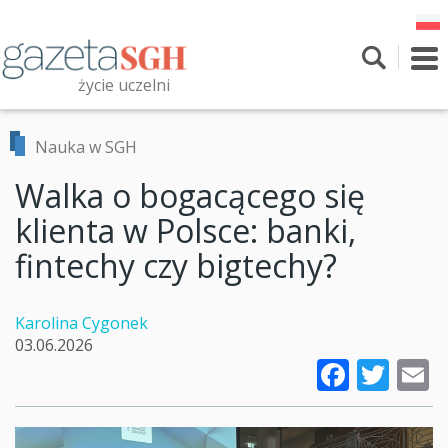
Przejdź
do
treści
To
nav
życie uczelni
Szukaj
Przeszukaj witrynę
Nauka w SGH
Walka o bogacącego się
klienta w Polsce: banki,
fintechy czy bigtechy?
Karolina Cygonek
03.06.2026
Faceb
Twi
E