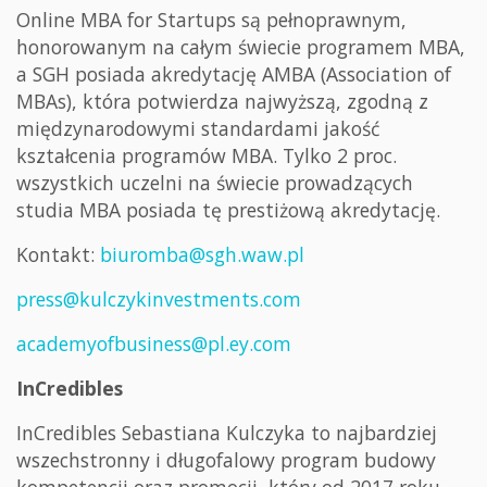
Online MBA for Startups są pełnoprawnym,
honorowanym na całym świecie programem MBA,
a SGH posiada akredytację AMBA (Association of
MBAs), która potwierdza najwyższą, zgodną z
międzynarodowymi standardami jakość
kształcenia programów MBA. Tylko 2 proc.
wszystkich uczelni na świecie prowadzących
studia MBA posiada tę prestiżową akredytację.
Kontakt:
biuromba@sgh.waw.pl
press@kulczykinvestments.com
academyofbusiness@pl.ey.com
InCredibles
InCredibles Sebastiana Kulczyka to najbardziej
wszechstronny i długofalowy program budowy
kompetencji oraz promocji, który od 2017 roku