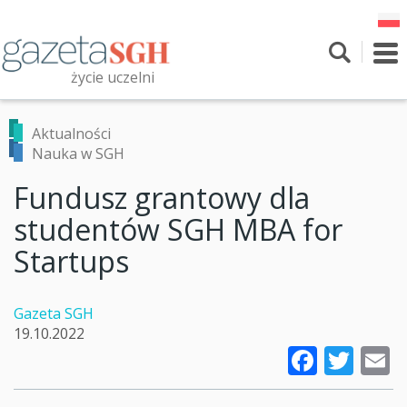
Przejdź
do
treści
To
nav
życie uczelni
Szukaj
Przeszukaj witrynę
Aktualności
Nauka w SGH
Fundusz grantowy dla
studentów SGH MBA for
Startups
Gazeta SGH
19.10.2022
Faceb
Twi
E