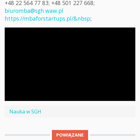
+48 22 564 77 83; +48 501 227 668;
biuromba@sgh.waw.pl
https://mbaforstartups.pl/&nbsp
;
Nauka w SGH
POWIĄZANE