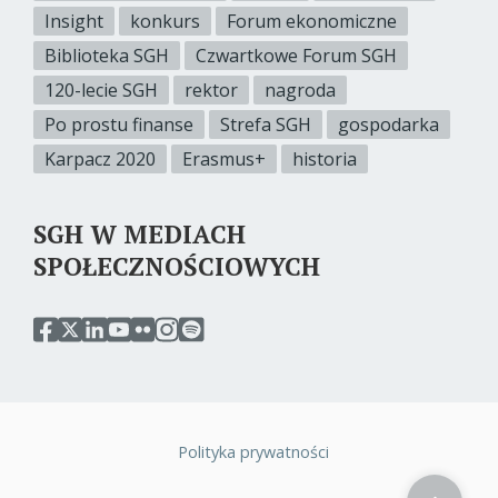
Insight
konkurs
Forum ekonomiczne
Biblioteka SGH
Czwartkowe Forum SGH
120-lecie SGH
rektor
nagroda
Po prostu finanse
Strefa SGH
gospodarka
Karpacz 2020
Erasmus+
historia
SGH W MEDIACH
SPOŁECZNOŚCIOWYCH
przejdź
przejdź
przejdź
przejdź
przejdź
przejdź
przejdź
do
do
do
do
do
do
do
serwisu
serwisu
serwisu
serwisu
serwisu
serwisu
serwisu
facebook
twitter
linkedin
youtube
flickr
instagram
spotify
sgh
sgh
sgh
sgh
sgh
sgh
sgh
Polityka prywatności
Stopka