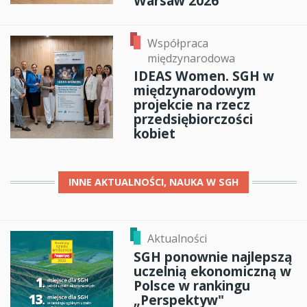
Warsaw 2026
Współpraca
międzynarodowa
IDEAS Women. SGH w
międzynarodowym
projekcie na rzecz
przedsiębiorczości
kobiet
INNE
AKTUALNOŚCI, NAUKA W SGH
Aktualności
SGH ponownie najlepszą
uczelnią ekonomiczną w
Polsce w rankingu
„Perspektyw"