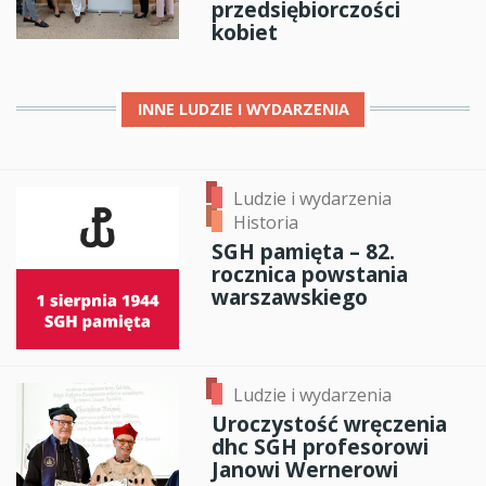
przedsiębiorczości
kobiet
INNE
LUDZIE I WYDARZENIA
Ludzie i wydarzenia
Historia
SGH pamięta – 82.
rocznica powstania
warszawskiego
Ludzie i wydarzenia
Uroczystość wręczenia
dhc SGH profesorowi
Janowi Wernerowi