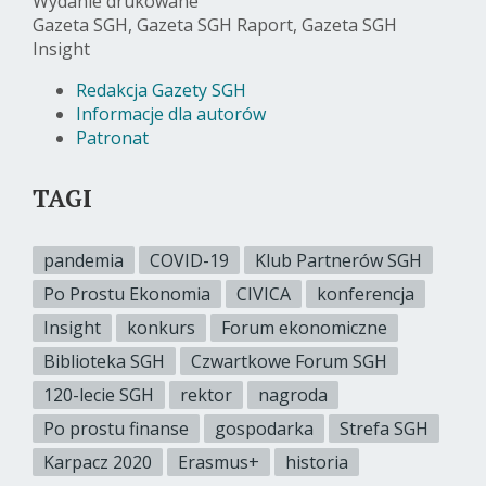
Wydanie drukowane
Gazeta SGH, Gazeta SGH Raport, Gazeta SGH
Insight
Redakcja Gazety SGH
Informacje dla autorów
Patronat
TAGI
pandemia
COVID-19
Klub Partnerów SGH
Po Prostu Ekonomia
CIVICA
konferencja
Insight
konkurs
Forum ekonomiczne
Biblioteka SGH
Czwartkowe Forum SGH
120-lecie SGH
rektor
nagroda
Po prostu finanse
gospodarka
Strefa SGH
Karpacz 2020
Erasmus+
historia