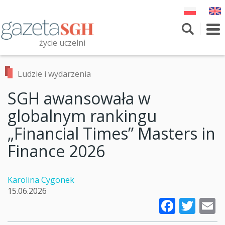
Przejdź
do
treści
To
nav
życie uczelni
Szukaj
Przeszukaj witrynę
Ludzie i wydarzenia
SGH awansowała w
globalnym rankingu
„Financial Times” Masters in
Finance 2026
Karolina Cygonek
15.06.2026
Faceb
Twi
E