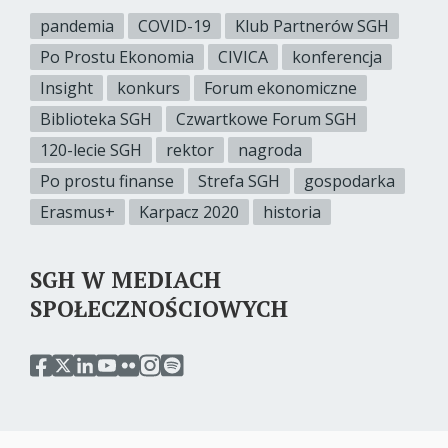
pandemia
COVID-19
Klub Partnerów SGH
Po Prostu Ekonomia
CIVICA
konferencja
Insight
konkurs
Forum ekonomiczne
Biblioteka SGH
Czwartkowe Forum SGH
120-lecie SGH
rektor
nagroda
Po prostu finanse
Strefa SGH
gospodarka
Erasmus+
Karpacz 2020
historia
SGH W MEDIACH
SPOŁECZNOŚCIOWYCH
przejdź
przejdź
przejdź
przejdź
przejdź
przejdź
przejdź
do
do
do
do
do
do
do
serwisu
serwisu
serwisu
serwisu
serwisu
serwisu
serwisu
facebook
twitter
linkedin
youtube
flickr
instagram
spotify