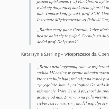
jestem opiekunem. (…) Pan Gerard był też
redakcję dotyczącej konkurencyjności i 
hab. Tomasz Dołęgowski, prof. SGH, ki
Instytucie Międzynarodowej Polityki G
„Bardzo cenię pana Gerarda, który właśn
będzie dalej się rozwijać. Cechuje go du
dodał prof. Dołęgowski.
Katarzynie Szerling – wiceprezesce ds. Op
„Biznes pełni ogromną rolę we wspierani
spółka MLeasing w grupie mbanku staramy
które studiują bądź wchodzą na rynek pr
szczególnie dumni z osiągnięć Gerarda Mot
informacje, które Gerard przynosi do spółk
dostaje od nas. Zarówno na polu merytor
siebie jest to wzorowy model współpracy