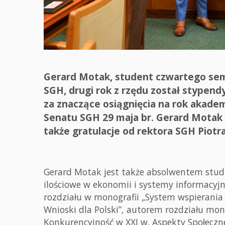
Gerard Motak, student czwartego sem
SGH, drugi rok z rzędu został stypend
za znaczące osiągnięcia na rok akade
Senatu SGH 29 maja br. Gerard Motak o
także gratulacje od rektora SGH Piot
Gerard Motak jest także absolwentem stud
ilościowe w ekonomii i systemy informacyjn
rozdziału w monografii „System wspierania 
Wnioski dla Polski”, autorem rozdziału mo
Konkurencyjność w XXI w. Aspekty Społecz