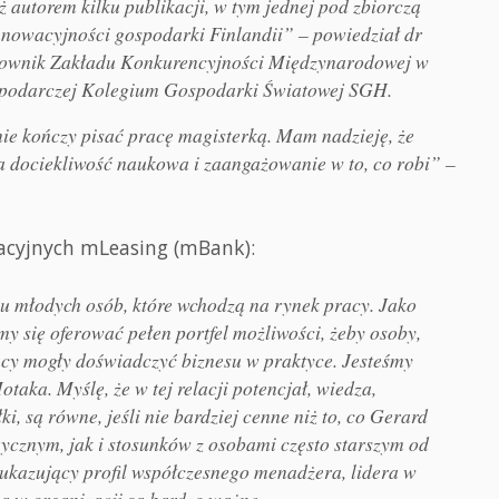
 autorem kilku publikacji, w tym jednej pod zbiorczą
innowacyjności gospodarki Finlandii” – powiedział dr
erownik Zakładu Konkurencyjności Międzynarodowej w
ospodarczej Kolegium Gospodarki Światowej SGH.
ie kończy pisać pracę magisterką. Mam nadzieję, że
ża dociekliwość naukowa i zaangażowanie w to, co robi” –
eracyjnych mLeasing (mBank):
u młodych osób, które wchodzą na rynek pracy. Jako
 się oferować pełen portfel możliwości, żeby osoby,
acy mogły doświadczyć biznesu w praktyce. Jesteśmy
aka. Myślę, że w tej relacji potencjał, wiedza,
i, są równe, jeśli nie bardziej cenne niż to, co Gerard
ycznym, jak i stosunków z osobami często starszym od
 ukazujący profil współczesnego menadżera, lidera w