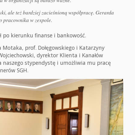
aca w organizacji są bardzo ważne.
yki, ale też bardziej zacieśnioną współpracę. Gerarda
o pracownika w zespole.
H po kierunku finanse i bankowość.
 Motaka, prof. Dołęgowskiego i Katarzyny
Wojciechowski, dyrektor Klienta i Kanałów
a naszego stypendystę i umożliwia mu pracę
tnerów SGH.