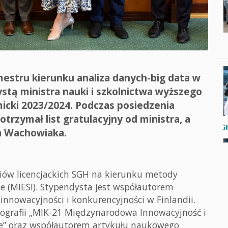
estru kierunku analiza danych-big data w
ystą ministra nauki i szkolnictwa wyższego
micki 2023/2024. Podczas posiedzenia
trzymał list gratulacyjny od ministra, a
ra Wachowiaka.
iów licencjackich SGH na kierunku metody
e (MIESI). Stypendysta jest współautorem
innowacyjności i konkurencyjności w Finlandii.
nografii „MIK-21 Międzynarodowa Innowacyjność i
ne” oraz współautorem artykułu naukowego