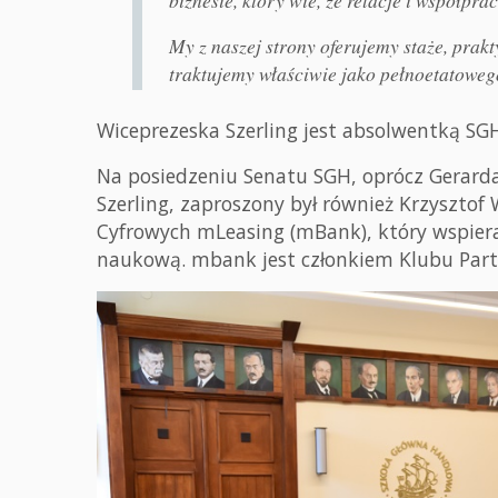
biznesie, który wie, że relacje i współpr
My z naszej strony oferujemy staże, prakt
traktujemy właściwie jako pełnoetatoweg
Wiceprezeska Szerling jest absolwentką SG
Na posiedzeniu Senatu SGH, oprócz Gerarda
Szerling, zaproszony był również Krzysztof 
Cyfrowych mLeasing (mBank), który wspier
naukową. mbank jest członkiem Klubu Par