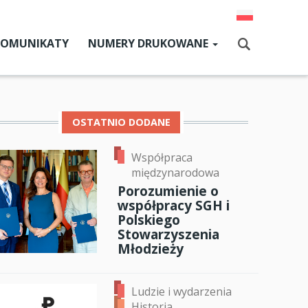
KOMUNIKATY
NUMERY DRUKOWANE
Aktualny numer
Szukaj
Numery archiwalne
OSTATNIO DODANE
Współpraca
dz SGH
międzynarodowa
cji
Porozumienie o
współpracy SGH i
zne
Polskiego
Stowarzyszenia
um SGH
Młodzieży
mia
ok
er
ail
Ludzie i wydarzenia
ia
Historia