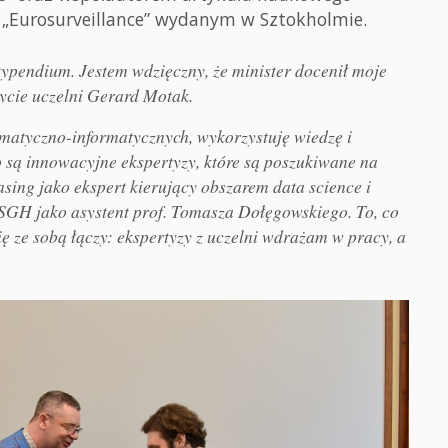
Eurosurveillance” wydanym w Sztokholmie.
typendium. Jestem wdzięczny, że minister docenił moje
ycie uczelni Gerard Motak.
tematyczno-informatycznych, wykorzystuję wiedzę i
o są innowacyjne ekspertyzy, które są poszukiwane na
asing jako ekspert kierujący obszarem data science i
 w SGH jako asystent prof. Tomasza Dołęgowskiego. To, co
się ze sobą łączy: ekspertyzy z uczelni wdrażam w pracy, a