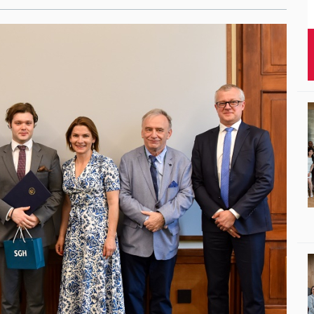
Studenci i doktor
Absolwenci
Współpraca mię
Współpraca z ot
Sport
Historia
Wspomnienia