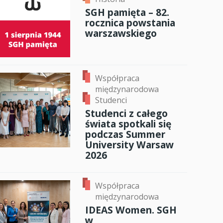
SGH pamięta – 82.
anci
rocznica powstania
warszawskiego
dzynarodowa
oczeniem
Współpraca
międzynarodowa
Studenci
Studenci z całego
świata spotkali się
podczas Summer
University Warsaw
2026
Współpraca
międzynarodowa
IDEAS Women. SGH
w