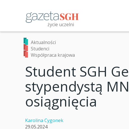
Przejdź
do
treści
życie uczelni
Przeszukaj witrynę
Aktualności
Studenci
Współpraca krajowa
Student SGH Ge
stypendystą MN
osiągnięcia
Karolina Cygonek
29.05.2024