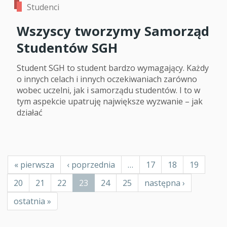
Studenci
Wszyscy tworzymy Samorząd
Studentów SGH
Student SGH to student bardzo wymagający. Każdy
o innych celach i innych oczekiwaniach zarówno
wobec uczelni, jak i samorządu studentów. I to w
tym aspekcie upatruję największe wyzwanie – jak
działać
Stronicowanie
Pierwsza
« pierwsza
Poprzednia
‹ poprzednia
…
Page
17
Page
18
Page
19
strona
strona
Page
20
Page
21
Page
22
Bieżąca
23
Page
24
Page
25
Następna
następna ›
strona
strona
Ostatnia
ostatnia »
strona