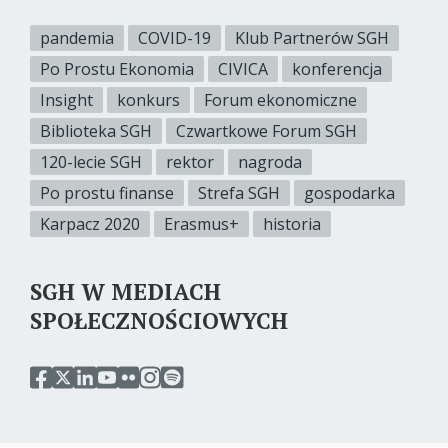
pandemia
COVID-19
Klub Partnerów SGH
Po Prostu Ekonomia
CIVICA
konferencja
Insight
konkurs
Forum ekonomiczne
Biblioteka SGH
Czwartkowe Forum SGH
120-lecie SGH
rektor
nagroda
Po prostu finanse
Strefa SGH
gospodarka
Karpacz 2020
Erasmus+
historia
SGH W MEDIACH
SPOŁECZNOŚCIOWYCH
przejdź
przejdź
przejdź
przejdź
przejdź
przejdź
przejdź
do
do
do
do
do
do
do
serwisu
serwisu
serwisu
serwisu
serwisu
serwisu
serwisu
facebook
twitter
linkedin
youtube
flickr
instagram
spotify