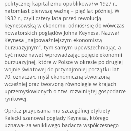
politycznej kapitalizmu opublikował w 1927 r.,
natomiast pierwszą ważną – pięć lat później. W
1932 r., czyli cztery lata przed rewolucją
keynesowską w ekonomii, odniósł się do wówczas
nowatorskich poglądów Johna Keynesa. Nazwał
Keynesa „najpoważniejszym ekonomistą
burżuazyjnym”, tym samym upowszechniając, a
być może nawet wprowadzając pojęcie ekonomii
burżuazyjnej, które w Polsce w okresie po drugiej
wojnie światowej do przynajmniej początku lat
70. oznaczało myśl ekonomiczną stworzoną
wcześniej oraz tworzoną równolegle w krajach
uprzemysłowionych o tzw. rozwiniętej gospodarce
rynkowej.
Oprócz przypisania mu szczególnej etykiety
Kalecki szanował poglądy Keynesa, którego
uznawał za wnikliwego badacza współczesnego