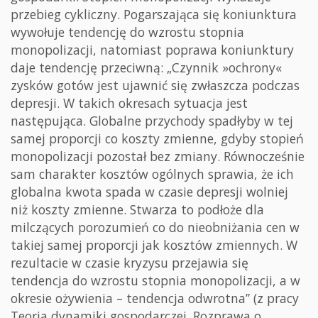
przebieg cykliczny. Pogarszająca się koniunktura
wywołuje tendencję do wzrostu stopnia
monopolizacji, natomiast poprawa koniunktury
daje tendencję przeciwną: „Czynnik »ochrony«
zysków gotów jest ujawnić się zwłaszcza podczas
depresji. W takich okresach sytuacja jest
następująca. Globalne przychody spadłyby w tej
samej proporcji co koszty zmienne, gdyby stopień
monopolizacji pozostał bez zmiany. Równocześnie
sam charakter kosztów ogólnych sprawia, że ich
globalna kwota spada w czasie depresji wolniej
niż koszty zmienne. Stwarza to podłoże dla
milczących porozumień co do nieobniżania cen w
takiej samej proporcji jak kosztów zmiennych. W
rezultacie w czasie kryzysu przejawia się
tendencja do wzrostu stopnia monopolizacji, a w
okresie ożywienia – tendencja odwrotna” (z pracy
Teoria dynamiki gospodarczej. Rozprawa o