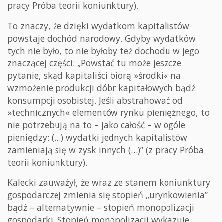
pracy Próba teorii koniunktury).
To znaczy, że dzięki wydatkom kapitalistów
powstaje dochód narodowy. Gdyby wydatków
tych nie było, to nie byłoby też dochodu w jego
znaczącej części: „Powstać tu może jeszcze
pytanie, skąd kapitaliści biorą »środki« na
wzmożenie produkcji dóbr kapitałowych bądź
konsumpcji osobistej. Jeśli abstrahować od
»technicznych« elementów rynku pieniężnego, to
nie potrzebują na to – jako całość – w ogóle
pieniędzy: (…) wydatki jednych kapitalistów
zamieniają się w zysk innych (…)” (z pracy Próba
teorii koniunktury).
Kalecki zauważył, że wraz ze stanem koniunktury
gospodarczej zmienia się stopień „urynkowienia”
bądź – alternatywnie – stopień monopolizacji
gospodarki. Stopień monopolizacji wykazuje