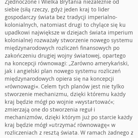
Zjednoczone i Wielka Brytania niezależnie od
siebie (siłą rzeczy, gdyż jeden kraj to lider
gospodarczy świata bez tradycji imperialno-
kolonialnych, natomiast drugi to chylące się ku
upadkowi największe w dziejach świata imperium
kolonialne) rozważały stworzenie nowego systemu
międzynarodowych rozliczeń finansowych po
zakończeniu drugiej wojny światowej, opartego
na koncepcji równowagi: „Zarówno amerykański,
jak i angielski plan nowego systemu rozliczeń
międzynarodowych opiera się na koncepcji
»równowagi«. Celem tych planów jest nie tylko
stworzenie mechanizmu, dzięki któremu każdy
kraj będzie mógł po wojnie »wystartować«;
zmierzają one do stworzenia reguł i
mechanizmów, dzięki którym już po starcie każdy
kraj będzie mógł »utrzymać równowagę« w
rozliczeniach z resztą świata. W ramach żadnego z