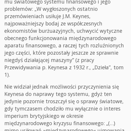
mu światowego systemu finansowego i jego
problemów: „W wygłoszonych ostatnio
przemówieniach usiłuje J.M. Keynes,
najpoważniejszy bodaj ze współczesnych
ekonomistów burżuazyjnych, uchwycić wytyczne
obecnego funkcjonowania międzynarodowego
aparatu finansowego, a raczej tych rozluźnionych
jego części, które pozostały jeszcze ze sprawnie
niegdyś działającej maszyny” (z pracy
Przewidywania p. Keynesa z 1932 r., „Dzieła”, tom
1).
Nie widział jednak możliwości przyczynienia się
Keynesa do naprawy tego systemu, gdyż ten
jedynie pozornie troszczył się o sprawy światowe,
gdy tymczasem chodziło mu wyłącznie o interes
imperium brytyjskiego w okresie
międzynarodowego kryzysu finansowego: „(…)
mimo usiłowań »międzynarodowego« ujmowania