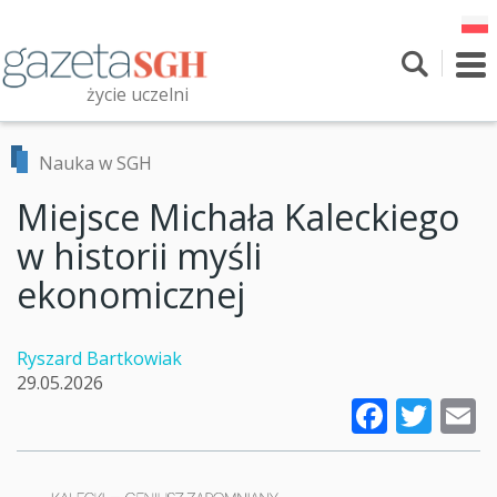
Przejdź
do
treści
To
nav
życie uczelni
Szukaj
Przeszukaj witrynę
Nauka w SGH
Miejsce Michała Kaleckiego
w historii myśli
ekonomicznej
Ryszard Bartkowiak
29.05.2026
Faceb
Twi
E