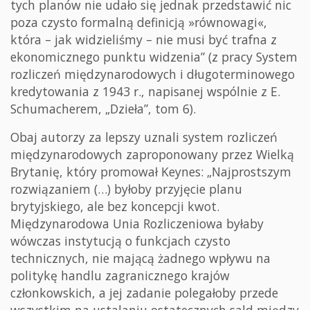
tych planów nie udało się jednak przedstawić nic
poza czysto formalną definicją »równowagi«,
która – jak widzieliśmy – nie musi być trafna z
ekonomicznego punktu widzenia” (z pracy System
rozliczeń międzynarodowych i długoterminowego
kredytowania z 1943 r., napisanej wspólnie z E.
Schumacherem, „Dzieła”, tom 6).
Obaj autorzy za lepszy uznali system rozliczeń
międzynarodowych zaproponowany przez Wielką
Brytanię, który promował Keynes: „Najprostszym
rozwiązaniem (…) byłoby przyjęcie planu
brytyjskiego, ale bez koncepcji kwot.
Międzynarodowa Unia Rozliczeniowa byłaby
wówczas instytucją o funkcjach czysto
technicznych, nie mającą żadnego wpływu na
politykę handlu zagranicznego krajów
członkowskich, a jej zadanie polegałoby przede
wszystkim na ustalaniu ostatecznych sald między