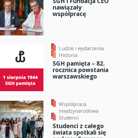
SGH i Fundacja CEO
nawiązały
anci
współpracę
dzynarodowa
oczeniem
Ludzie i wydarzenia
Historia
SGH pamięta – 82.
rocznica powstania
warszawskiego
Współpraca
międzynarodowa
Studenci
Studenci z całego
świata spotkali się