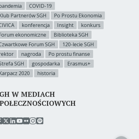
pandemia
COVID-19
Klub Partnerów SGH
Po Prostu Ekonomia
CIVICA
konferencja
Insight
konkurs
Forum ekonomiczne
Biblioteka SGH
Czwartkowe Forum SGH
120-lecie SGH
rektor
nagroda
Po prostu finanse
Strefa SGH
gospodarka
Erasmus+
Karpacz 2020
historia
SGH W MEDIACH
SPOŁECZNOŚCIOWYCH
rzejdź
przejdź
przejdź
przejdź
przejdź
przejdź
przejdź
o
do
do
do
do
do
do
erwisu
serwisu
serwisu
serwisu
serwisu
serwisu
serwisu