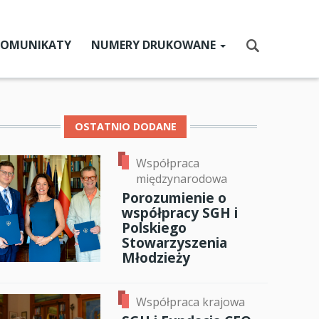
KOMUNIKATY
NUMERY DRUKOWANE
Aktualny numer
Szukaj
Numery archiwalne
OSTATNIO DODANE
Współpraca
dz SGH
międzynarodowa
cji
Porozumienie o
współpracy SGH i
zne
Polskiego
Stowarzyszenia
um SGH
Młodzieży
mia
Współpraca krajowa
ia