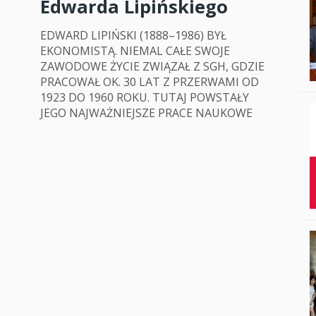
Edwarda Lipińskiego
Studenci i doktor
EDWARD LIPIŃSKI (1888–1986) BYŁ
Absolwenci
EKONOMISTĄ. NIEMAL CAŁE SWOJE
ZAWODOWE ŻYCIE ZWIĄZAŁ Z SGH, GDZIE
Współpraca mię
PRACOWAŁ OK. 30 LAT Z PRZERWAMI OD
1923 DO 1960 ROKU. TUTAJ POWSTAŁY
Współpraca z ot
JEGO NAJWAŻNIEJSZE PRACE NAUKOWE
Sport
Historia
Wspomnienia