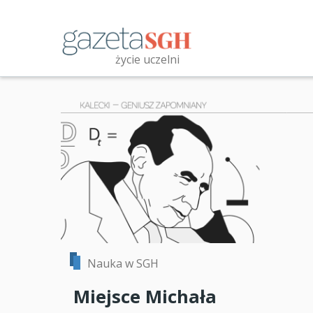
Przejdź
do
treści
życie uczelni
Przeszukaj witrynę
Nauka w SGH
Miejsce Michała