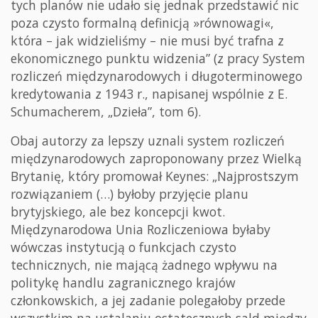
tych planów nie udało się jednak przedstawić nic
poza czysto formalną definicją »równowagi«,
która – jak widzieliśmy – nie musi być trafna z
ekonomicznego punktu widzenia” (z pracy System
rozliczeń międzynarodowych i długoterminowego
kredytowania z 1943 r., napisanej wspólnie z E.
Schumacherem, „Dzieła”, tom 6).
Obaj autorzy za lepszy uznali system rozliczeń
międzynarodowych zaproponowany przez Wielką
Brytanię, który promował Keynes: „Najprostszym
rozwiązaniem (…) byłoby przyjęcie planu
brytyjskiego, ale bez koncepcji kwot.
Międzynarodowa Unia Rozliczeniowa byłaby
wówczas instytucją o funkcjach czysto
technicznych, nie mającą żadnego wpływu na
politykę handlu zagranicznego krajów
członkowskich, a jej zadanie polegałoby przede
wszystkim na ustalaniu ostatecznych sald między