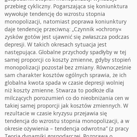
przebieg cykliczny. Pogarszająca się koniunktura
wywołuje tendencję do wzrostu stopnia
monopolizacji, natomiast poprawa koniunktury
daje tendencję przeciwną: „Czynnik »ochrony«
zysków gotów jest ujawnić się zwłaszcza podczas
depresji. W takich okresach sytuacja jest
następująca. Globalne przychody spadłyby w tej
samej proporcji co koszty zmienne, gdyby stopień
monopolizacji pozostał bez zmiany. Równocześnie
sam charakter kosztów ogólnych sprawia, że ich
globalna kwota spada w czasie depresji wolniej
niż koszty zmienne. Stwarza to podłoże dla
milczących porozumień co do nieobniżania cen w
takiej samej proporcji jak kosztów zmiennych. W
rezultacie w czasie kryzysu przejawia się
tendencja do wzrostu stopnia monopolizacji, a w
okresie ożywienia – tendencja odwrotna” (z pracy
Teoria dynamiki gospodarczej. Rozprawa o