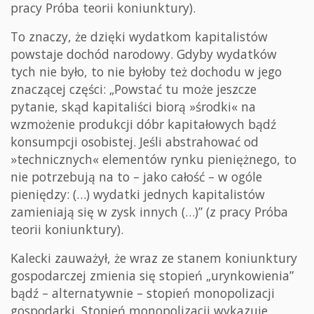
pracy Próba teorii koniunktury).
To znaczy, że dzięki wydatkom kapitalistów
powstaje dochód narodowy. Gdyby wydatków
tych nie było, to nie byłoby też dochodu w jego
znaczącej części: „Powstać tu może jeszcze
pytanie, skąd kapitaliści biorą »środki« na
wzmożenie produkcji dóbr kapitałowych bądź
konsumpcji osobistej. Jeśli abstrahować od
»technicznych« elementów rynku pieniężnego, to
nie potrzebują na to – jako całość – w ogóle
pieniędzy: (…) wydatki jednych kapitalistów
zamieniają się w zysk innych (…)” (z pracy Próba
teorii koniunktury).
Kalecki zauważył, że wraz ze stanem koniunktury
gospodarczej zmienia się stopień „urynkowienia”
bądź – alternatywnie – stopień monopolizacji
gospodarki. Stopień monopolizacji wykazuje