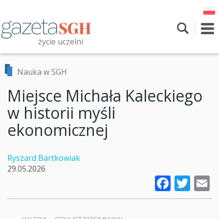
Przejdź
do
treści
To
nav
życie uczelni
Szukaj
Przeszukaj witrynę
Nauka w SGH
Miejsce Michała Kaleckiego
w historii myśli
ekonomicznej
Ryszard Bartkowiak
29.05.2026
Faceb
Twi
E