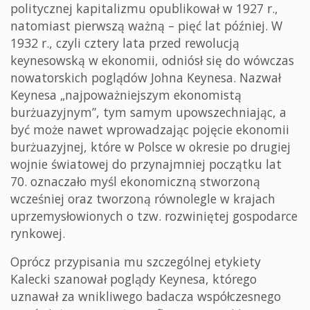
politycznej kapitalizmu opublikował w 1927 r.,
natomiast pierwszą ważną – pięć lat później. W
1932 r., czyli cztery lata przed rewolucją
keynesowską w ekonomii, odniósł się do wówczas
nowatorskich poglądów Johna Keynesa. Nazwał
Keynesa „najpoważniejszym ekonomistą
burżuazyjnym”, tym samym upowszechniając, a
być może nawet wprowadzając pojęcie ekonomii
burżuazyjnej, które w Polsce w okresie po drugiej
wojnie światowej do przynajmniej początku lat
70. oznaczało myśl ekonomiczną stworzoną
wcześniej oraz tworzoną równolegle w krajach
uprzemysłowionych o tzw. rozwiniętej gospodarce
rynkowej.
Oprócz przypisania mu szczególnej etykiety
Kalecki szanował poglądy Keynesa, którego
uznawał za wnikliwego badacza współczesnego