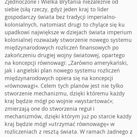
Zjednoczone i Wielka Brytania niezależnie od
siebie (siłą rzeczy, gdyż jeden kraj to lider
gospodarczy świata bez tradycji imperialno-
kolonialnych, natomiast drugi to chylące się ku
upadkowi największe w dziejach świata imperium
kolonialne) rozważały stworzenie nowego systemu
międzynarodowych rozliczeń finansowych po
zakończeniu drugiej wojny światowej, opartego
na koncepcji równowagi: „Zarówno amerykański,
jak i angielski plan nowego systemu rozliczeń
międzynarodowych opiera się na koncepcji
»równowagi«. Celem tych planów jest nie tylko
stworzenie mechanizmu, dzięki któremu każdy
kraj będzie mógł po wojnie »wystartować«;
zmierzają one do stworzenia reguł i
mechanizmów, dzięki którym już po starcie każdy
kraj będzie mógł »utrzymać równowagę« w
rozliczeniach z resztą świata. W ramach żadnego z