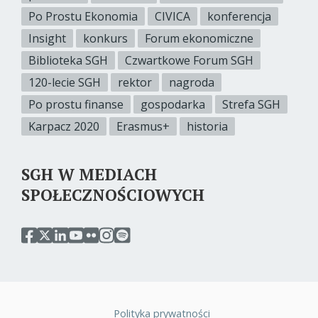
Po Prostu Ekonomia
CIVICA
konferencja
Insight
konkurs
Forum ekonomiczne
Biblioteka SGH
Czwartkowe Forum SGH
120-lecie SGH
rektor
nagroda
Po prostu finanse
gospodarka
Strefa SGH
Karpacz 2020
Erasmus+
historia
SGH W MEDIACH
SPOŁECZNOŚCIOWYCH
przejdź
przejdź
przejdź
przejdź
przejdź
przejdź
przejdź
do
do
do
do
do
do
do
serwisu
serwisu
serwisu
serwisu
serwisu
serwisu
serwisu
facebook
twitter
linkedin
youtube
flickr
instagram
spotify
sgh
sgh
sgh
sgh
sgh
sgh
sgh
Polityka prywatności