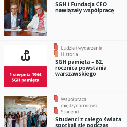
SGH i Fundacja CEO
nawiązały współpracę
Ludzie i wydarzenia
Historia
SGH pamięta – 82.
rocznica powstania
warszawskiego
Współpraca
międzynarodowa
Studenci
Studenci z całego świata
spotkali się podczas