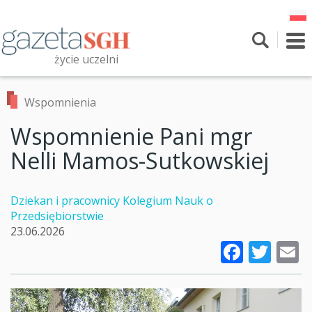
Przejdź
do
treści
To
nav
życie uczelni
Szukaj
Przeszukaj witrynę
Wspomnienia
Wspomnienie Pani mgr
Nelli Mamos-Sutkowskiej
Dziekan i pracownicy Kolegium Nauk o
Przedsiębiorstwie
23.06.2026
Faceb
Twi
E