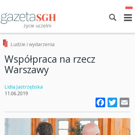
Przejdź
do
treści
To
nav
życie uczelni
Szukaj
Przeszukaj witrynę
Ludzie i wydarzenia
Współpraca na rzecz
Warszawy
Lidia Jastrzębska
11.06.2019
Faceb
Twi
E