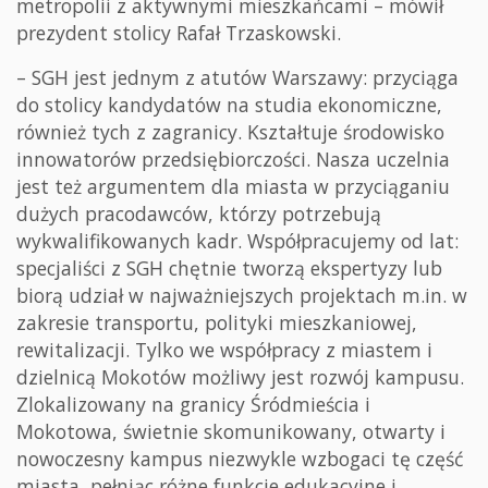
metropolii
z aktywnymi mieszkańcami
– mówił
prezydent stolicy Rafał Trzaskowski.
–
SGH
jest jednym z atutów Warszawy: przyciąga
do stolicy kandydatów na
studia ekonomiczne,
również tych z zagranicy. Kształtuje środowisko
innowatorów przedsiębiorczości.
Nasza uczelnia
jest też argumentem dla miasta w przyciąganiu
dużych
pracodawców, którzy potrzebują
wykwalifikowanych kadr. Współpracujemy od lat:
specjaliści z
SGH chętnie tworzą ekspertyzy lub
biorą udział w najważniejszych projektach
m.in. w
zakresie transportu, polityki mieszkaniowej,
rewitalizacji. Tylko we
współpracy z miastem i
dzielnicą Mokotów możliwy jest rozwój kampusu.
Zlokalizowany na granicy Śródmieścia i
Mokotowa, świetnie skomunikowany, otwarty i
nowoczesny kampus niezwykle wzbogaci tę część
miasta, pełniąc różne funkcje
edukacyjne i