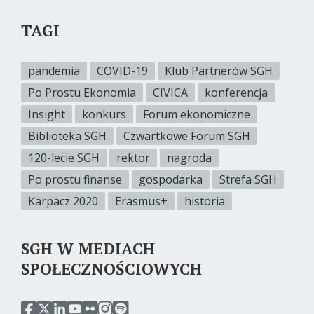
TAGI
pandemia
COVID-19
Klub Partnerów SGH
Po Prostu Ekonomia
CIVICA
konferencja
Insight
konkurs
Forum ekonomiczne
Biblioteka SGH
Czwartkowe Forum SGH
120-lecie SGH
rektor
nagroda
Po prostu finanse
gospodarka
Strefa SGH
Karpacz 2020
Erasmus+
historia
SGH W MEDIACH
SPOŁECZNOŚCIOWYCH
przejdź
przejdź
przejdź
przejdź
przejdź
przejdź
przejdź