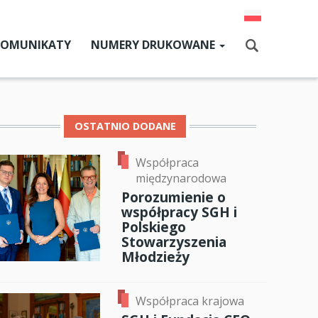
KOMUNIKATY
NUMERY DRUKOWANE
Aktualny numer
Szukaj
Numery archiwalne
OSTATNIO DODANE
Współpraca
dz SGH
międzynarodowa
cji
Porozumienie o
współpracy SGH i
zne
Polskiego
Stowarzyszenia
um SGH
Młodzieży
ok
er
ail
mia
Współpraca krajowa
ia