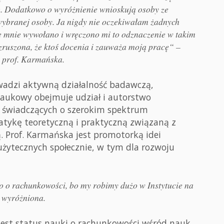
. Dodatkowo o wyróżnienie wnioskują osoby ze
 wybranej osoby. Ja nigdy nie oczekiwałam żadnych
 mnie wywołano i wręczono mi to odznaczenie w takim
ruszona, że ktoś docenia i zauważa moją pracę“ –
 prof. Karmańska.
wadzi aktywną działalność badawczą,
 naukowy obejmuje udział i autorstwo
, świadczących o szerokim spektrum
tykę teoretyczną i praktyczną związaną z
. Prof. Karmańska jest promotorką idei
ć użytecznych społecznie, w tym dla rozwoju
o o rachunkowości, bo my robimy dużo w Instytucie na
a wyróżniona.
jest status nauki o rachunkowości wśród nauk