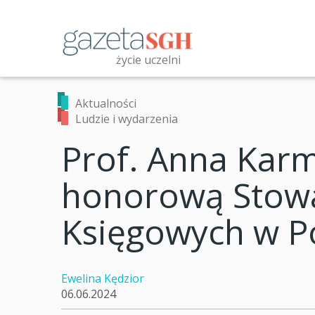
Przejdź
do
treści
życie uczelni
Przeszukaj witrynę
Aktualności
Ludzie i wydarzenia
Prof. Anna Kar
honorową Stowa
Księgowych w P
Ewelina Kędzior
06.06.2024