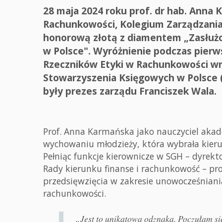
28 maja 2024 roku prof. dr hab. Anna 
Rachunkowości, Kolegium Zarządzania
honorową złotą z diamentem „Zasłuż
w Polsce". Wyróżnienie podczas pier
Rzeczników Etyki w Rachunkowości wr
Stowarzyszenia Księgowych w Polsce (S
były prezes zarządu Franciszek Wala.
Prof. Anna Karmańska jako nauczyciel akade
wychowaniu młodzieży, która wybrała kier
Pełniąc funkcje kierownicze w SGH – dyrek
Rady kierunku finanse i rachunkowość – pro
przedsięwzięcia w zakresie unowocześniani
rachunkowości.
„Jest to unikatowa odznaka. Poczułam si