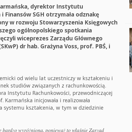
Karmańska, dyrektor Instytutu
 i Finansów SGH otrzymała odznakę
ony w rozwoju Stowarzyszenia Księgowych
wszego ogólnopolskiego spotkania
ęczyli wiceprezes Zarządu Głównego
KwP) dr hab. Grażyna Voss, prof. PBŚ, i
micki od wielu lat uczestniczy w kształceniu i
unek studiów związanych z rachunkowością.
tora Instytutu Rachunkowości, przewodniczącej
f. Karmańska inicjowała i realizowała
a systemu kształcenia, w tym w dziedzinie
ę bardzo wyróżniona, ponieważ to właśnie Zarząd