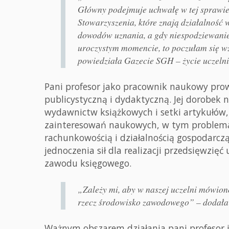
Główny podejmuje uchwałę w tej sprawie
Stowarzyszenia, które znają działalność
dowodów uznania, a gdy niespodziewanie
uroczystym momencie, to poczułam się wz
powiedziała Gazecie SGH – życie uczelni
Pani profesor jako pracownik naukowy pro
publicystyczną i dydaktyczną. Jej dorobek
wydawnictw książkowych i setki artykułów
zainteresowań naukowych, w tym problema
rachunkowością i działalnością gospodarczą
jednoczenia sił dla realizacji przedsięwzię
zawodu księgowego.
„Zależy mi, aby w naszej uczelni mówion
rzecz środowisko zawodowego” – dodał
Ważnym obszarem działania pani profesor 