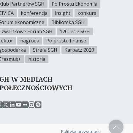
Klub Partnerów SGH
Po Prostu Ekonomia
CIVICA
konferencja
Insight
konkurs
Forum ekonomiczne
Biblioteka SGH
Czwartkowe Forum SGH
120-lecie SGH
rektor
nagroda
Po prostu finanse
gospodarka
Strefa SGH
Karpacz 2020
Erasmus+
historia
SGH W MEDIACH
SPOŁECZNOŚCIOWYCH
rzejdź
przejdź
przejdź
przejdź
przejdź
przejdź
przejdź
o
do
do
do
do
do
do
erwisu
serwisu
serwisu
serwisu
serwisu
serwisu
serwisu
acebook
twitter
linkedin
youtube
flickr
instagram
spotify
gh
sgh
sgh
sgh
sgh
sgh
sgh
Polityka prywatności