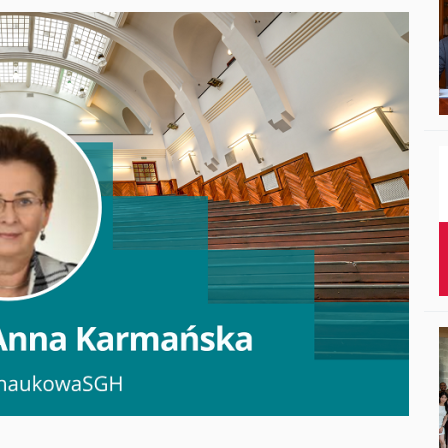
Studenci i doktor
Absolwenci
Współpraca mię
Współpraca z ot
Sport
Historia
Wspomnienia