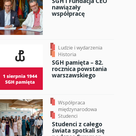
SGH i Fundacja CEO
nawiązały
anci
współpracę
dzynarodowa
oczeniem
Ludzie i wydarzenia
Historia
SGH pamięta – 82.
rocznica powstania
warszawskiego
Współpraca
międzynarodowa
Studenci
Studenci z całego
świata spotkali się