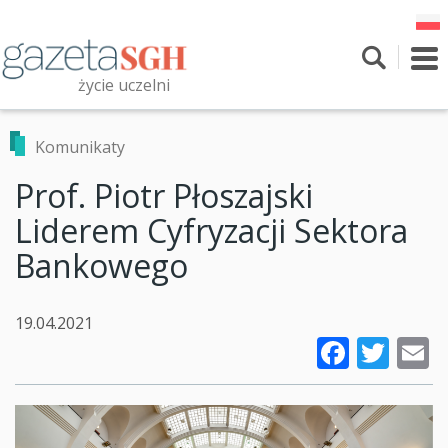
Przejdź
do
treści
To
nav
życie uczelni
Szukaj
Przeszukaj witrynę
Komunikaty
Prof. Piotr Płoszajski
Liderem Cyfryzacji Sektora
Bankowego
19.04.2021
Faceb
Twi
E