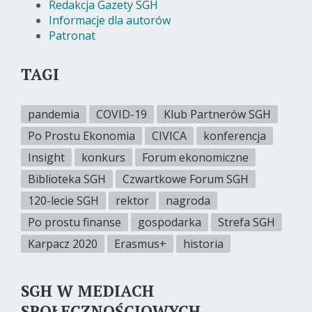
Redakcja Gazety SGH
Informacje dla autorów
Patronat
TAGI
pandemia
COVID-19
Klub Partnerów SGH
Po Prostu Ekonomia
CIVICA
konferencja
Insight
konkurs
Forum ekonomiczne
Biblioteka SGH
Czwartkowe Forum SGH
120-lecie SGH
rektor
nagroda
Po prostu finanse
gospodarka
Strefa SGH
Karpacz 2020
Erasmus+
historia
SGH W MEDIACH
SPOŁECZNOŚCIOWYCH