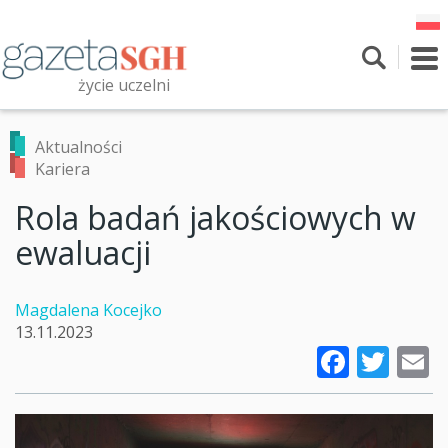
Przejdź
do
treści
To
nav
życie uczelni
Szukaj
Przeszukaj witrynę
Aktualności
Kariera
Rola badań jakościowych w
ewaluacji
Magdalena Kocejko
13.11.2023
Faceb
Twi
E