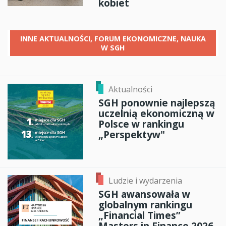
kobiet
INNE
AKTUALNOŚCI, FORUM EKONOMICZNE, NAUKA
W SGH
Aktualności
SGH ponownie najlepszą
uczelnią ekonomiczną w
Polsce w rankingu
„Perspektyw"
Ludzie i wydarzenia
SGH awansowała w
globalnym rankingu
„Financial Times”
Masters in Finance 2026