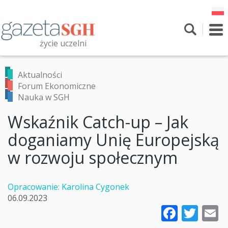
Przejdź
do
treści
To
nav
życie uczelni
Szukaj
Przeszukaj witrynę
Aktualności
Forum Ekonomiczne
Nauka w SGH
Wskaźnik Catch-up – Jak
doganiamy Unię Europejską
w rozwoju społecznym
Opracowanie: Karolina Cygonek
06.09.2023
Faceb
Twi
E