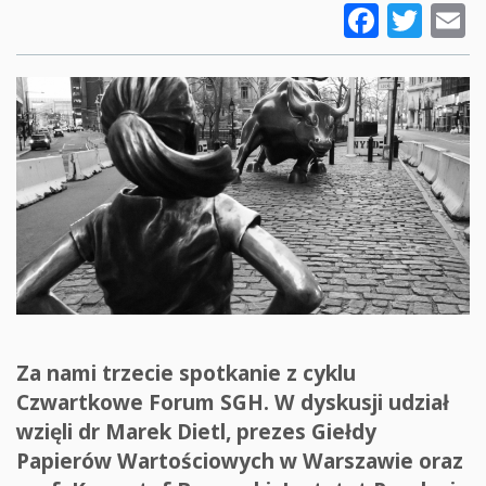
Faceb
Twi
E
Za nami trzecie spotkanie z cyklu
Czwartkowe Forum SGH. W dyskusji udział
wzięli dr Marek Dietl, prezes Giełdy
Papierów Wartościowych w Warszawie oraz