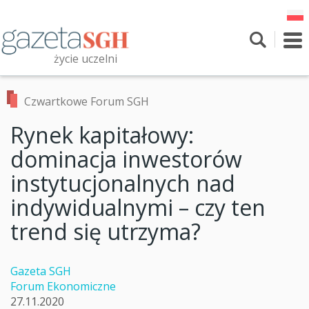
Przejdź
do
treści
To
nav
życie uczelni
Szukaj
Przeszukaj witrynę
Czwartkowe Forum SGH
Rynek kapitałowy:
dominacja inwestorów
instytucjonalnych nad
indywidualnymi – czy ten
trend się utrzyma?
Gazeta SGH
Forum Ekonomiczne
27.11.2020