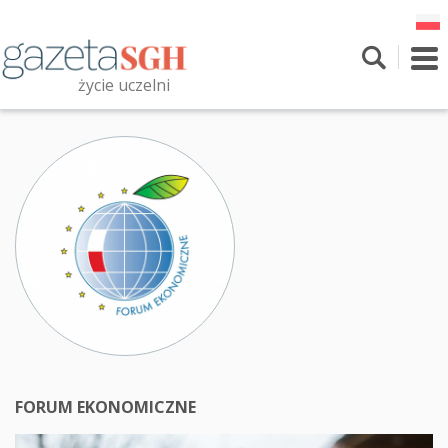
Przejdź
do
treści
To
nav
życie uczelni
Szukaj
Przeszukaj witrynę
FORUM EKONOMICZNE