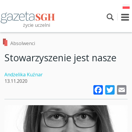
Przejdź
do
treści
To
nav
życie uczelni
Szukaj
Przeszukaj witrynę
Absolwenci
Stowarzyszenie jest nasze
Andżelika Kuźnar
13.11.2020
Faceb
Twi
E