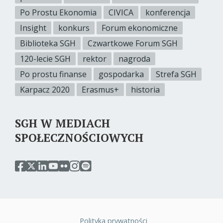
Po Prostu Ekonomia
CIVICA
konferencja
Insight
konkurs
Forum ekonomiczne
Biblioteka SGH
Czwartkowe Forum SGH
120-lecie SGH
rektor
nagroda
Po prostu finanse
gospodarka
Strefa SGH
Karpacz 2020
Erasmus+
historia
SGH W MEDIACH
SPOŁECZNOŚCIOWYCH
przejdź
przejdź
przejdź
przejdź
przejdź
przejdź
przejdź
do
do
do
do
do
do
do
serwisu
serwisu
serwisu
serwisu
serwisu
serwisu
serwisu
facebook
twitter
linkedin
youtube
flickr
instagram
spotify
sgh
sgh
sgh
sgh
sgh
sgh
sgh
Polityka prywatności