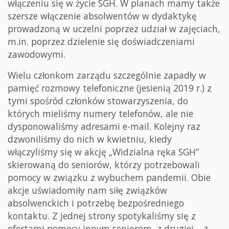
włączeniu się w życie SGH. W planach mamy także
szersze włączenie absolwentów w dydaktykę
prowadzoną w uczelni poprzez udział w zajęciach,
m.in. poprzez dzielenie się doświadczeniami
zawodowymi.
Wielu członkom zarządu szczególnie zapadły w
pamięć rozmowy telefoniczne (jesienią 2019 r.) z
tymi spośród członków stowarzyszenia, do
których mieliśmy numery telefonów, ale nie
dysponowaliśmy adresami e-mail. Kolejny raz
dzwoniliśmy do nich w kwietniu, kiedy
włączyliśmy się w akcję „Widzialna ręka SGH”
skierowaną do seniorów, którzy potrzebowali
pomocy w związku z wybuchem pandemii. Obie
akcje uświadomiły nam siłę związków
absolwenckich i potrzebę bezpośredniego
kontaktu. Z jednej strony spotykaliśmy się z
ofertami pomocy innym seniorom, z drugiej – z