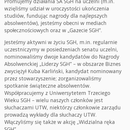
Promujemy działania SA SGH na uczelni (m.in.
wzięliśmy udział w uroczystości ukończenia
studiów, fundując nagrody dla najlepszych
absolwentów), jesteśmy obecni w mediach
społecznościowych oraz w „Gazecie SGH”.
Jesteśmy aktywni w życiu SGH, m.in. regularnie
uczestniczymy w posiedzeniach senatu uczelni,
nominowaliśmy dwoje kandydatów do Nagrody
Absolwenckiej „Liderzy SGH” – w obszarze Biznes
zwyciężył Kuba Karliński, kandydat nominowany
przez stowarzyszenie; zorganizowaliśmy
spotkanie świąteczne absolwentów.
Współpracujemy z Uniwersytetem Trzeciego
Wieku SGH – wielu naszych członków jest
słuchaczami UTW, niektórzy członkowie zarządu
prowadzą wykłady dla słuchaczy UTW.
Włączyliśmy się także w akcję „Widzialna ręka
SGH”.