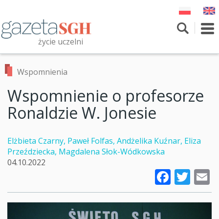
Przejdź
do
treści
To
nav
życie uczelni
Szukaj
Przeszukaj witrynę
Wspomnienia
Wspomnienie o profesorze
Ronaldzie W. Jonesie
Elżbieta Czarny, Paweł Folfas, Andżelika Kuźnar, Eliza
Przeździecka, Magdalena Słok-Wódkowska
04.10.2022
Faceb
Twi
E