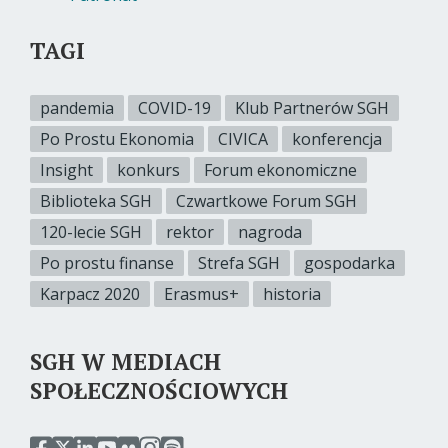
TAGI
pandemia
COVID-19
Klub Partnerów SGH
Po Prostu Ekonomia
CIVICA
konferencja
Insight
konkurs
Forum ekonomiczne
Biblioteka SGH
Czwartkowe Forum SGH
120-lecie SGH
rektor
nagroda
Po prostu finanse
Strefa SGH
gospodarka
Karpacz 2020
Erasmus+
historia
SGH W MEDIACH
SPOŁECZNOŚCIOWYCH
przejdź
przejdź
przejdź
przejdź
przejdź
przejdź
przejdź