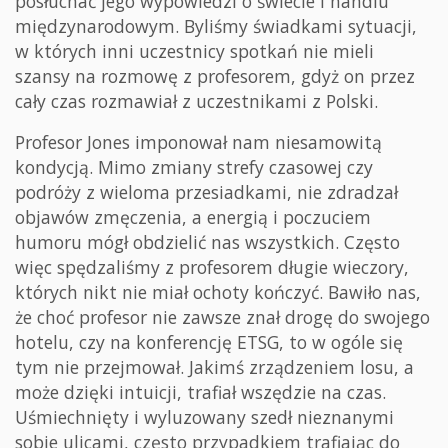
posłuchać jego wypowiedzi o świecie i handlu
międzynarodowym. Byliśmy świadkami sytuacji,
w których inni uczestnicy spotkań nie mieli
szansy na rozmowę z profesorem, gdyż on przez
cały czas rozmawiał z uczestnikami z Polski.
Profesor Jones imponował nam niesamowitą
kondycją. Mimo zmiany strefy czasowej czy
podróży z wieloma przesiadkami, nie zdradzał
objawów zmęczenia, a energią i poczuciem
humoru mógł obdzielić nas wszystkich. Często
więc spędzaliśmy z profesorem długie wieczory,
których nikt nie miał ochoty kończyć. Bawiło nas,
że choć profesor nie zawsze znał drogę do swojego
hotelu, czy na konferencję ETSG, to w ogóle się
tym nie przejmował. Jakimś zrządzeniem losu, a
może dzięki intuicji, trafiał wszędzie na czas.
Uśmiechnięty i wyluzowany szedł nieznanymi
sobie ulicami, często przypadkiem trafiając do