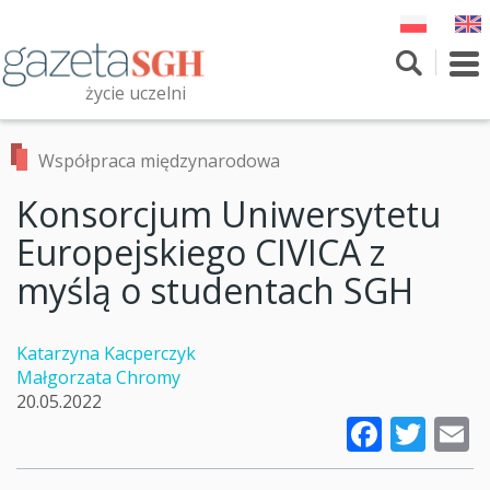
Przejdź
do
treści
To
nav
życie uczelni
Szukaj
Przeszukaj witrynę
Współpraca międzynarodowa
Konsorcjum Uniwersytetu
Europejskiego CIVICA z
myślą o studentach SGH
Katarzyna Kacperczyk
Małgorzata Chromy
20.05.2022
Faceb
Twi
E