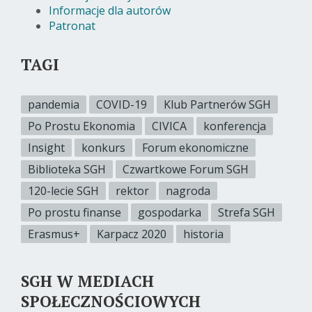
Informacje dla autorów
Patronat
TAGI
pandemia
COVID-19
Klub Partnerów SGH
Po Prostu Ekonomia
CIVICA
konferencja
Insight
konkurs
Forum ekonomiczne
Biblioteka SGH
Czwartkowe Forum SGH
120-lecie SGH
rektor
nagroda
Po prostu finanse
gospodarka
Strefa SGH
Erasmus+
Karpacz 2020
historia
SGH W MEDIACH
SPOŁECZNOŚCIOWYCH