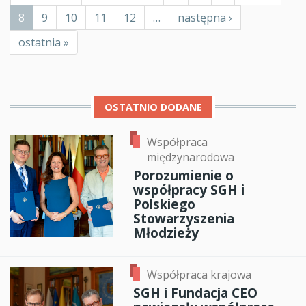
strona
strona
Bieżąca
8
Page
9
Page
10
Page
11
Page
12
…
Następna
następna ›
strona
strona
Ostatnia
ostatnia »
strona
OSTATNIO DODANE
Współpraca
międzynarodowa
Porozumienie o
współpracy SGH i
Polskiego
Stowarzyszenia
Młodzieży
Współpraca krajowa
SGH i Fundacja CEO