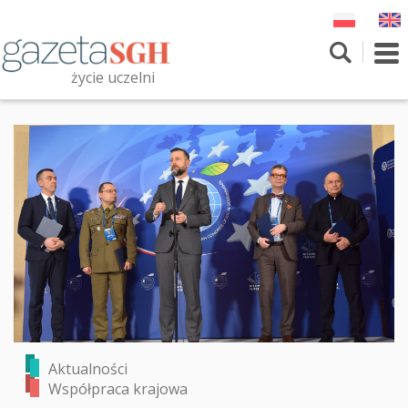
Przejdź
do
treści
To
nav
życie uczelni
Szukaj
Przeszukaj witrynę
Aktualności
Współpraca krajowa