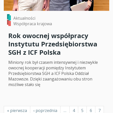
Aktualności
Współpraca krajowa
Rok owocnej współpracy
Instytutu Przedsiębiorstwa
SGH z ICF Polska
Miniony rok był czasem intensywnej i niezwykle
owocnej kooperacji pomiędzy Instytutem
Przedsiębiorstwa SGH a ICF Polska Oddział
Mazowsze. Dzięki zaangażowaniu obu stron
możliwe stało się
Stronicowanie
Pierwsza
« pierwsza
Poprzednia
‹ poprzednia
…
Page
4
Page
5
Page
6
Page
7