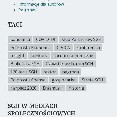
Informacje dla autorów
Patronat
TAGI
pandemia
COVID-19
Klub Partnerów SGH
Po Prostu Ekonomia
CIVICA
konferencja
Insight
konkurs
Forum ekonomiczne
Biblioteka SGH
Czwartkowe Forum SGH
120-lecie SGH
rektor
nagroda
Po prostu finanse
gospodarka
Strefa SGH
Karpacz 2020
Erasmus+
historia
SGH W MEDIACH
SPOŁECZNOŚCIOWYCH