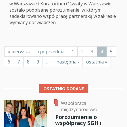
w Warszawie i Kuratorium Oświaty w Warszawie
zostało podpisane porozumienie, w którym
zadeklarowano współpracę partnerską w zakresie
wymiany doświadczeń
Stronicowanie
Pierwsza
« pierwsza
Poprzednia
‹ poprzednia
Page
1
Page
2
Page
3
Bieżąca
4
Page
5
strona
strona
strona
Page
6
Page
7
Page
8
Page
9
…
Następna
następna ›
Ostatnia
ostatnia »
strona
strona
OSTATNIO DODANE
Współpraca
międzynarodowa
Porozumienie o
współpracy SGH i