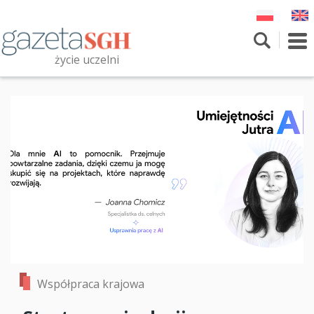
Przejdź
do
treści
To
nav
życie uczelni
Szukaj
Przeszukaj witrynę
Współpraca krajowa