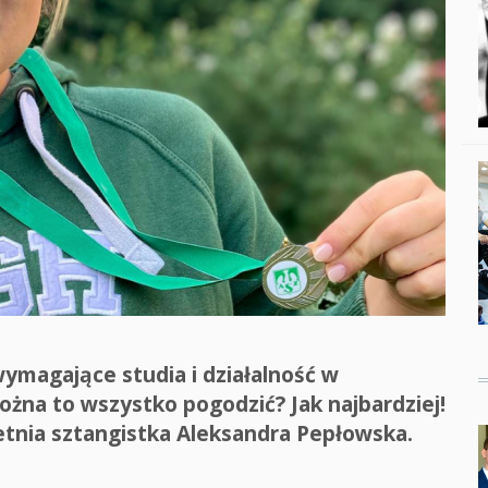
Studenci i doktor
Absolwenci
Współpraca mię
Współpraca z ot
Sport
Historia
Wspomnienia
magające studia i działalność w
żna to wszystko pogodzić? Jak najbardziej!
etnia sztangistka Aleksandra Pepłowska.