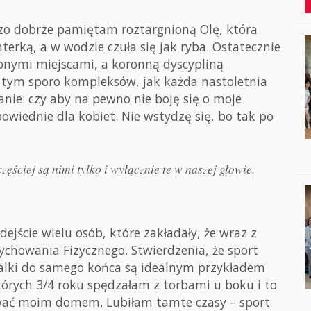
zo dobrze pamiętam roztargnioną Olę, która
nterką, a w wodzie czuła się jak ryba. Ostatecznie
ionymi miejscami, a koronną dyscypliną
 tym sporo kompleksów, jak każda nastoletnia
nie: czy aby na pewno nie boję się o moje
owiednie dla kobiet. Nie wstydzę się, bo tak po
ęściej są nimi tylko i wyłącznie te w naszej głowie.
ejście wielu osób, które zakładały, że wraz z
chowania Fizycznego. Stwierdzenia, że sport
walki do samego końca są idealnym przykładem
órych 3/4 roku spędzałam z torbami u boku i to
wać moim domem. Lubiłam tamte czasy – sport