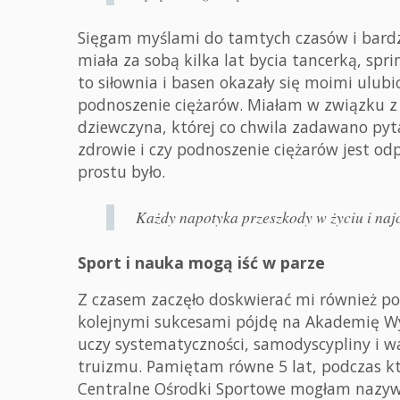
Sięgam myślami do tamtych czasów i bard
miała za sobą kilka lat bycia tancerką, spri
to siłownia i basen okazały się moimi ulub
podnoszenie ciężarów. Miałam w związku z
dziewczyna, której co chwila zadawano pyta
zdrowie i czy podnoszenie ciężarów jest odp
prostu było.
Każdy napotyka przeszkody w życiu i najcz
Sport i nauka mogą iść w parze
Z czasem zaczęło doskwierać mi również pod
kolejnymi sukcesami pójdę na Akademię Wy
uczy systematyczności, samodyscypliny i 
truizmu. Pamiętam równe 5 lat, podczas kt
Centralne Ośrodki Sportowe mogłam nazy