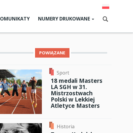
KOMUNIKATY
NUMERY DRUKOWANE
Aktualny numer
Szukaj
Numery archiwalne
POWIĄZANE
dz SGH
Sport
ok
er
ail
18 medali Masters
cji
LA SGH w 31.
Mistrzostwach
zne
Polski w Lekkiej
Atletyce Masters
um SGH
mia
Historia
ia