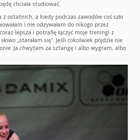
będę chciała studiować.
 z ostatnich, a kiedy podczas zawodów coś szło
erwowałam i nie odzywałam do nikogo przez
oraz lepsza i potrafię łączyć moje treningi z
łowo „starałam się”. Jeśli cokolwiek pójdzie nie
tronie. Ja chwytam za sztangę i albo wygram, albo