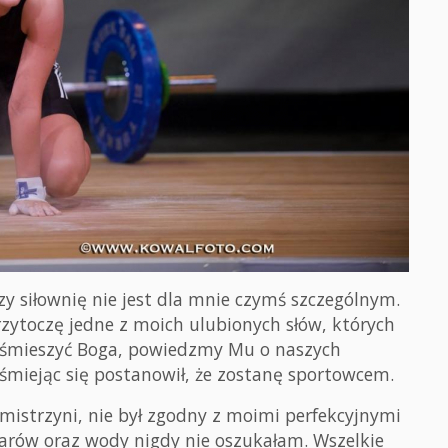
zy siłownię nie jest dla mnie czymś szczególnym.
Przytoczę jedne z moich ulubionych słów, których
ozśmieszyć Boga, powiedzmy Mu o naszych
 śmiejąc się postanowił, że zostanę sportowcem.
mistrzyni, nie był zgodny z moimi perfekcyjnymi
żarów oraz wody nigdy nie oszukałam. Wszelkie