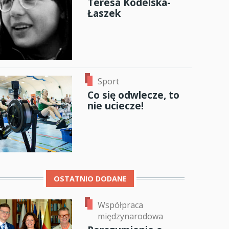
Teresa Kodelska-
Łaszek
anci
dzynarodowa
oczeniem
Sport
Co się odwlecze, to
nie uciecze!
OSTATNIO DODANE
Współpraca
międzynarodowa