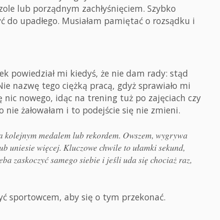
czole lub porządnym zachłyśnięciem. Szybko
yć do upadłego. Musiałam pamiętać o rozsądku i
ek powiedział mi kiedyś, że nie dam rady: stąd
Nie nazwę tego ciężką pracą, gdyż sprawiało mi
 nic nowego, idąc na trening tuż po zajęciach czy
 nie żałowałam i to podejście się nie zmieni.
ię za kolejnym medalem lub rekordem. Owszem, wygrywa
 lub uniesie więcej. Kluczowe chwile to ułamki sekund,
ba zaskoczyć samego siebie i jeśli uda się chociaż raz,
być sportowcem, aby się o tym przekonać.