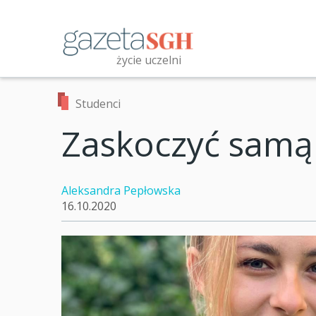
Przejdź
do
treści
życie uczelni
Przeszukaj witrynę
Studenci
Zaskoczyć samą 
Aleksandra Pepłowska
16.10.2020