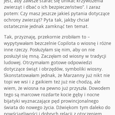
jest, aby zawsze starać się unikać krzywdzenia
zwierząt i dbać o ich bezpieczeństwo”. I zaraz
potem: Czy masz jeszcze jakieś pytania dotyczące
ochrony zwierząt? Pyta tak, jakby chciał
ostatecznie jednak zamknąć ten temat.
Tak, przyznaję, przekornie zrobiłam to –
wypytywałam bezczelnie Copilota o wiosnę i różne
inne rzeczy. Posłużyłam się nim, aby on nie
posłużył się mną. Zaczęłam od wiosny w tradycji
ludowej. Otrzymałam gotowe odpowiedzi
dotyczące świąt i obrzędów, symboliki wiosny.
Skonstatowałam jednak, że Marzanny już nikt nie
topi we wsi i z gaikiem też już nie chodzą, ale
wiem, że wiosna na pewno już przyszła. Dowodem
tego są marcowe rozdarte kocie gęby i nocne
bijatyki wyznaczające pęd prowincjonalnego
świata do nowego życia. Dźwiękom tym daleko do
powściągliwości i dobrych relacji z otoczeniem,