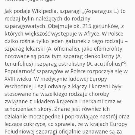
Jak podaje Wikipedia, szparagi „(Asparagus L.) to
rodzaj bylin należących do rodziny
szparagowatych. Obejmuje ok. 215 gatunków, z
których większość występuje w Afryce. W Polsce
dziko rośnie tylko jeden gatunek z tego rodzaju –
szparag lekarski (A. officinalis), jako efemerofity
notowane są poza tym szparag cienkolistny (A.
5
tenuifolius) i szparag ostrolistny (A. acutifolius)”
.
Popularność szparagów w Polsce rozpoczęła się w
XVIII wieku. W medycynie ludowej Europy
Wschodniej i Azji odwary z kłączy i korzeni były
stosowane na wszelkiego rodzaju choroby
związane z układem krążenia i nerkami oraz w
schorzeniach skóry. Znane jest również ich
działanie moczopędne i poprawiające nastrój oraz
leczące cukrzycę, co sprawia, że w krajach Europy
Południowej szparagi oficjalnie uznawane są za