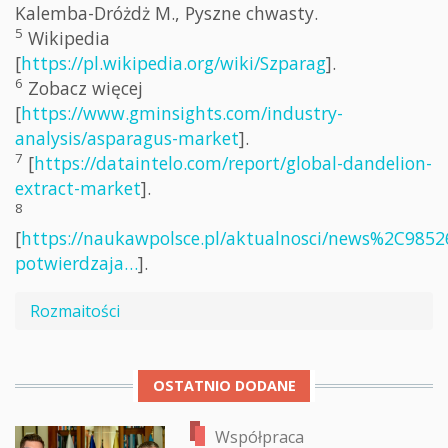
Kalemba-Dróżdż M., Pyszne chwasty.
5
Wikipedia
[
https://pl.wikipedia.org/wiki/Szparag
].
6
Zobacz więcej
[
https://www.gminsights.com/industry-
analysis/asparagus-market
].
7
[
https://dataintelo.com/report/global-dandelion-
extract-market
].
8
[
https://naukawpolsce.pl/aktualnosci/news%2C985
potwierdzaja…
].
Rozmaitości
OSTATNIO DODANE
Współpraca