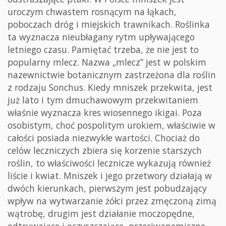
uroczym chwastem rosnącym na łąkach,
poboczach dróg i miejskich trawnikach. Roślinka
ta wyznacza nieubłagany rytm upływającego
letniego czasu. Pamiętać trzeba, że nie jest to
popularny mlecz. Nazwa „mlecz” jest w polskim
nazewnictwie botanicznym zastrzeżona dla roślin
z rodzaju Sonchus. Kiedy mniszek przekwita, jest
już lato i tym dmuchawowym przekwitaniem
właśnie wyznacza kres wiosennego ikigai. Poza
osobistym, choć pospolitym urokiem, właściwie w
całości posiada niezwykłe wartości. Chociaż do
celów leczniczych zbiera się korzenie starszych
roślin, to właściwości lecznicze wykazują również
liście i kwiat. Mniszek i jego przetwory działają w
dwóch kierunkach, pierwszym jest pobudzający
wpływ na wytwarzanie żółci przez zmęczoną zimą
wątrobę, drugim jest działanie moczopędne,
odtruwające i oczyszczające, przeciwanemiczne,