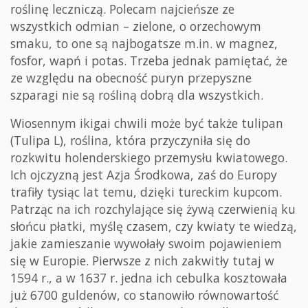
roślinę leczniczą. Polecam najcieńsze ze
wszystkich odmian – zielone, o orzechowym
smaku, to one są najbogatsze m.in. w magnez,
fosfor, wapń i potas. Trzeba jednak pamiętać, że
ze względu na obecność puryn przepyszne
szparagi nie są rośliną dobrą dla wszystkich.
Wiosennym ikigai chwili może być także tulipan
(Tulipa L), roślina, która przyczyniła się do
rozkwitu holenderskiego przemysłu kwiatowego.
Ich ojczyzną jest Azja Środkowa, zaś do Europy
trafiły tysiąc lat temu, dzięki tureckim kupcom.
Patrząc na ich rozchylające się żywą czerwienią ku
słońcu płatki, myślę czasem, czy kwiaty te wiedzą,
jakie zamieszanie wywołały swoim pojawieniem
się w Europie. Pierwsze z nich zakwitły tutaj w
1594 r., a w 1637 r. jedna ich cebulka kosztowała
już 6700 guldenów, co stanowiło równowartość