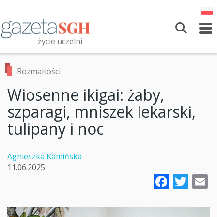
Przejdź
do
treści
To
nav
życie uczelni
Szukaj
Przeszukaj witrynę
Rozmaitości
Wiosenne ikigai: żaby,
szparagi, mniszek lekarski,
tulipany i noc
Agnieszka Kamińska
11.06.2025
Faceb
Twi
E