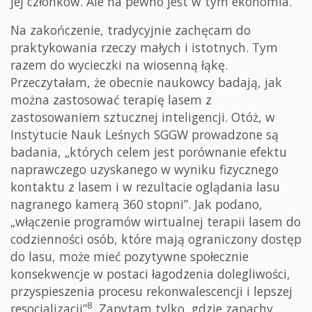
jej członków. Ale na pewno jest w tym ekonomia.
Na zakończenie, tradycyjnie zachęcam do
praktykowania rzeczy małych i istotnych. Tym
razem do wycieczki na wiosenną łąkę.
Przeczytałam, że obecnie naukowcy badają, jak
można zastosować terapię lasem z
zastosowaniem sztucznej inteligencji. Otóż, w
Instytucie Nauk Leśnych SGGW prowadzone są
badania, „których celem jest porównanie efektu
naprawczego uzyskanego w wyniku fizycznego
kontaktu z lasem i w rezultacie oglądania lasu
nagranego kamerą 360 stopni”. Jak podano,
„włączenie programów wirtualnej terapii lasem do
codzienności osób, które mają ograniczony dostęp
do lasu, może mieć pozytywne społecznie
konsekwencje w postaci łagodzenia dolegliwości,
przyspieszenia procesu rekonwalescencji i lepszej
8
resocjalizacji”
. Zapytam tylko, gdzie zapachy,