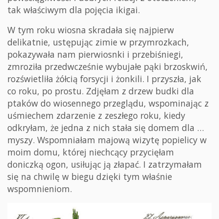
tak właściwym dla pojęcia ikigai.
W tym roku wiosna skradała się najpierw
delikatnie, ustępując zimie w przymrozkach,
pokazywała nam pierwiosnki i przebiśniegi,
zmroziła przedwcześnie wybujałe pąki brzoskwiń,
rozświetliła żółcią forsycji i żonkili. I przyszła, jak
co roku, po prostu. Zdjęłam z drzew budki dla
ptaków do wiosennego przeglądu, wspominając z
uśmiechem zdarzenie z zeszłego roku, kiedy
odkryłam, że jedna z nich stała się domem dla …
myszy. Wspomniałam majową wizytę popielicy w
moim domu, której niechcący przycięłam
doniczką ogon, usiłując ją złapać. I zatrzymałam
się na chwilę w biegu dzięki tym właśnie
wspomnieniom.