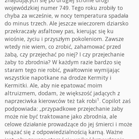
wojewódzkiej numer 749. Tego roku zrobiły to
chyba za wcześnie, w nocy temperatura spadała
do minus trzech. Ale jeszcze wieczorem dziarsko
przekraczały asfaltowy pas, kierując się ku
wiośnie, życiu i przyszłym pokoleniom. Zawsze
wtedy nie wiem, co zrobić, zahamować przed
żabą, czy przejechać po niej? I czy przejechanie
żaby to zbrodnia? W każdym razie bardzo się
staram tego nie robić, gwałtownie wymijając
wszystkie napotkane na drodze Kermity i
Kermitki. Ale, aby nie epatować moim
altruizmem, dodam, że większość jadących z
1
naprzeciwka kierowców też tak robi
. Copilot zaś
podpowiada: „przypadkowe przejechanie żaby
może nie być traktowane jako zbrodnia, ale
celowe działanie prowadzące do jej śmierci i może
wiązać się z odpowiedzialnością karną. Ważne