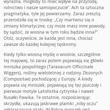
wyraźna, mogłoby to mieć wpływ na przyrodę,
rolnictwo i nasze samopoczucie”. Ach ta sztuczna
pragmatyka, tyle jej powierzamy. Zaraz zresztą
przerodziła się w troskę: „Czy martwisz się o
zmiany klimatyczne, czy może masz inne powody,
by sądzić, że wiosna w tym roku będzie inna?”.
Otóż, oczywiście, że każda jest inna, chociaż
zawsze do każdej kolejnej tęsknimy.
Kiedy tylko wiosną myślę o wiośnie, szczególnie
tej majowej, to zaraz potem pojawiają się główki
mniszka pospolitego (Taraxacum Officcinale
Wiggers), rośliny wieloletniej z rodziny Złożonych
(Compositae) pochodzącej z Europy. A kiedy
pojawia się mniszek, pojawiają się też pszczoły i
pierwsze motyle Latolistka cytrynka i nawet
Rusałki Pawika. Te ostatnie, rozpościerając
skrzydła, ukazują jaskrawe plamki „niby oczu”
odstraszające ptaki. W Polsce mniszek jest