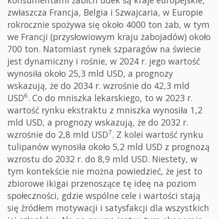
zwłaszcza Francja, Belgia i Szwajcaria, w Europie
rokrocznie spożywa się około 4000 ton żab, w tym
we Francji (przysłowiowym kraju żabojadów) około
700 ton. Natomiast rynek szparagów na świecie
jest dynamiczny i rośnie, w 2024 r. jego wartość
wynosiła około 25,3 mld USD, a prognozy
wskazują, że do 2034 r. wzrośnie do 42,3 mld
6
USD
. Co do mniszka lekarskiego, to w 2023 r.
wartość rynku ekstraktu z mniszka wynosiła 1,2
mld USD, a prognozy wskazują, że do 2032 r.
7
wzrośnie do 2,8 mld USD
. Z kolei wartość rynku
tulipanów wynosiła około 5,2 mld USD z prognozą
wzrostu do 2032 r. do 8,9 mld USD. Niestety, w
tym kontekście nie można powiedzieć, że jest to
zbiorowe ikigai przenoszące tę ideę na poziom
społeczności, gdzie wspólne cele i wartości stają
się źródłem motywacji i satysfakcji dla wszystkich