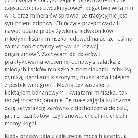
2
częściowo przeciwcukrzycowe
. Bogactwo witamin
A i C oraz minerałów sprawia, że tradycyjnie jest
symbolem odnowy. Chińczycy przeprowadzili
nawet udane próby żywienia jedwabników
młodymi liśćmi mniszka, udowadniając, że roślina
ta ma dobroczynny wpływ na rozwój
3
organizmów
. Zachęcam do zbiorów i
praktykowania wiosennej odnowy z sałatką z
młodych listków mniszka z ziemniakami, cebulką
dymką, ogórkami kiszonymi, musztardą i olejem
4
z pestek winogron
. Można też zaszaleć z
koktajlem bananowym i kwiatami mniszka, tak
raczej internacjonalnie. Te małe zajęcia kulinarne
dają satysfakcję zarówno z dochodzenia do celu,
jak i z rezultatów, czyli znowu, chciał nie chciał i
mamy ikigai.
Kiedy przekwitają z całą swoją mocą hiacynty, a