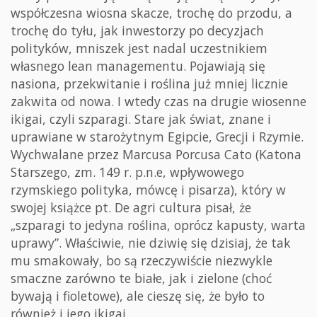
współczesna wiosna skacze, trochę do przodu, a
trochę do tyłu, jak inwestorzy po decyzjach
polityków, mniszek jest nadal uczestnikiem
własnego lean managementu. Pojawiają się
nasiona, przekwitanie i roślina już mniej licznie
zakwita od nowa. I wtedy czas na drugie wiosenne
ikigai, czyli szparagi. Stare jak świat, znane i
uprawiane w starożytnym Egipcie, Grecji i Rzymie.
Wychwalane przez Marcusa Porcusa Cato (Katona
Starszego, zm. 149 r. p.n.e, wpływowego
rzymskiego polityka, mówcę i pisarza), który w
swojej książce pt. De agri cultura pisał, że
„szparagi to jedyna roślina, oprócz kapusty, warta
uprawy”. Właściwie, nie dziwię się dzisiaj, że tak
mu smakowały, bo są rzeczywiście niezwykle
smaczne zarówno te białe, jak i zielone (choć
bywają i fioletowe), ale cieszę się, że było to
również i jego ikigai.