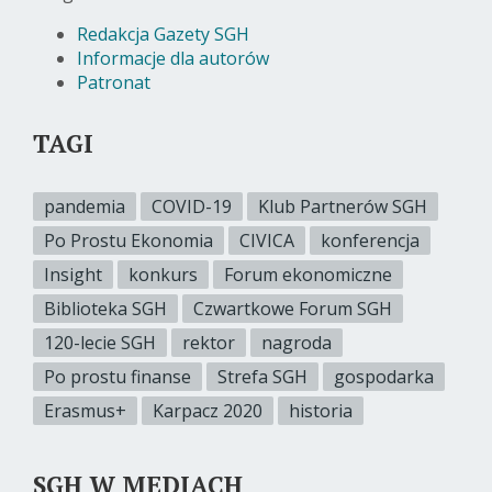
Redakcja Gazety SGH
Informacje dla autorów
Patronat
TAGI
pandemia
COVID-19
Klub Partnerów SGH
Po Prostu Ekonomia
CIVICA
konferencja
Insight
konkurs
Forum ekonomiczne
Biblioteka SGH
Czwartkowe Forum SGH
120-lecie SGH
rektor
nagroda
Po prostu finanse
Strefa SGH
gospodarka
Erasmus+
Karpacz 2020
historia
SGH W MEDIACH