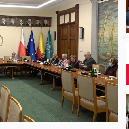
Studenci i doktor
Absolwenci
Współpraca mię
Współpraca z ot
Sport
Historia
Wspomnienia