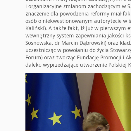
i organizacyjne zmianom zachodzącym w Szk
znaczenie dla powodzenia reformy miał fakt,
osób o niekwestionowanym autorytecie w śro
Kaliński). A także fakt, iż już w pierwszy
wewnętrzny system zapewniania jakości kszt
Sosnowska, dr Marcin Dąbrowski) oraz kła
uczestnicząc w powołaniu do życia Stowarz
Forum) oraz tworząc Fundację Promocji i A
daleko wyprzedzające utworzenie Polskiej K