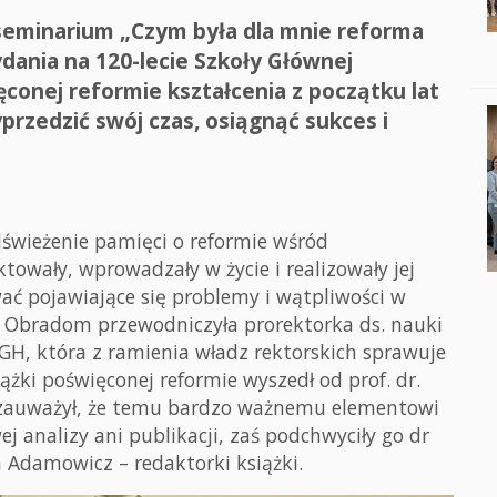
ę seminarium „Czym była dla mnie reforma
ania na 120-lecie Szkoły Głównej
conej reformie kształcenia z początku lat
przedzić swój czas, osiągnąć sukces i
świeżenie pamięci o reformie wśród
ktowały, wprowadzały w życie i realizowały jej
ać pojawiające się problemy i wątpliwości w
ń. Obradom przewodniczyła prorektorka ds. nauki
GH, która z ramienia władz rektorskich sprawuje
ążki poświęconej reformie wyszedł od prof. dr.
e zauważył, że temu bardzo ważnemu elementowi
ej analizy ani publikacji, zaś podchwyciły go dr
a Adamowicz – redaktorki książki.