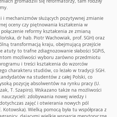
eniach gromadzili się reformatorzy, tam rodziły
rmy.
ji i mechanizmów służących pozytywnej zmianie
wnej oceny czy piętnowania kształcenia w
 połączenie reformy kształcenia ze zmianą
elońska, dr hab. Piotr Wachowiak, prof. SGH) oraz
ólną transformacją kraju, obejmującą przejście
ne atuty to trafne zdiagnozowanie słabości SGPiS,
dentom możliwości wyboru zarówno przedmiotu
programu i treści kształcenia do wzorców
go charakteru studiów, co leżało w tradycji SGH.
kandydatów na studentów z całej Polski, co
ysoką pozycję absolwentów na rynku pracy (U.
zak, T. Szapiro). Wskazano także na możliwości
nauczycieli: zdobywania nowej wiedzy i
dotychczas zajęć i otwierania nowych pól
.E. Kotowska). Wielką pomocą była tu współpraca z
agranicy, dającymi wielkie wsparcie merytoryczne