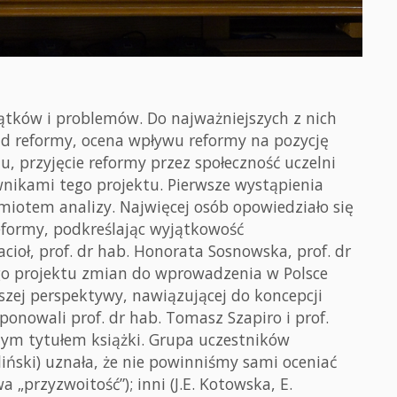
ątków i problemów. Do najważniejszych z nich
ad reformy, ocena wpływu reformy na pozycję
, przyjęcie reformy przez społeczność uczelni
wnikami tego projektu. Pierwsze wystąpienia
miotem analizy. Najwięcej osób opowiedziało się
eformy, podkreślając wyjątkowość
ioł, prof. dr hab. Honorata Sosnowska, prof. dr
zego projektu zmian do wprowadzenia w Polsce
szej perspektywy, nawiązującej do koncepcji
ponowali prof. dr hab. Tomasz Szapiro i prof.
czym tytułem książki. Grupa uczestników
liński) uznała, że nie powinniśmy sami oceniać
„przyzwoitość”); inni (J.E. Kotowska, E.