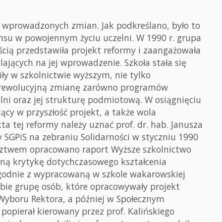
d wprowadzonych zmian. Jak podkreślano, było to
nsu w powojennym życiu uczelni. W 1990 r. grupa
cią przedstawiła projekt reformy i zaangażowała
jących na jej wprowadzenie. Szkoła stała się
ły w szkolnictwie wyższym, nie tylko
 rewolucyjną zmianę zarówno programów
lni oraz jej strukturę podmiotową. W osiągnięciu
cy w przyszłość projekt, a także wola
a tej reformy należy uznać prof. dr. hab. Janusza
y SGPiS na zebraniu Solidarności w styczniu 1990
ództwem opracowano raport Wyższe szkolnictwo
lną krytykę dotychczasowego kształcenia
godnie z wypracowaną w szkole wakarowskiej
ebie grupę osób, które opracowywały projekt
Wyboru Rektora, a później w Społecznym
popierał kierowany przez prof. Kalińskiego