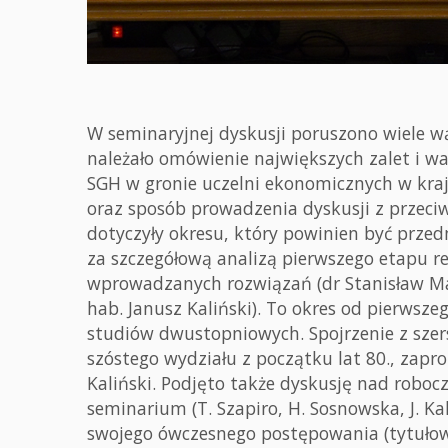
W seminaryjnej dyskusji poruszono wiele w
należało omówienie największych zalet i w
SGH w gronie uczelni ekonomicznych w kraju
oraz sposób prowadzenia dyskusji z przeci
dotyczyły okresu, który powinien być przed
za szczegółową analizą pierwszego etapu r
wprowadzanych rozwiązań (dr Stanisław Mac
hab. Janusz Kaliński). To okres od pierws
studiów dwustopniowych. Spojrzenie z szer
szóstego wydziału z początku lat 80., zapro
Kaliński. Podjęto także dyskusję nad robo
seminarium (T. Szapiro, H. Sosnowska, J. Ka
swojego ówczesnego postępowania (tytułowa 