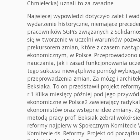
Chmielecka) uznali to za zasadne.
Najwięcej wypowiedzi dotyczyło zalet i wa
wydarzenie historyczne, niemające precede
pracowników SGPiS związanych z Solidarnoś
się w tworzenie w uczelni warunków pozwala
prekursorem zmian, które z czasem nastąpi
ekonomicznym, w Polsce. Przeprowadzono
nauczania, jak i zasad funkcjonowania ucze
tego sukcesu niewątpliwie pomógł wybiegają
przeprowadzenia zmian. Za mózg i architekt
Beksiaka. To on przedstawił projekt reform
r.1 Kilka miesięcy później pod jego przyw
ekonomiczne w Polsce2 zawierający radyka
ekonomistów oraz wstępne idee zmiany. Z
metodą pracy prof. Beksiak zebrał wokół si
reformy najpierw w Społecznym Komitecie 
Komitecie ds. Reformy. Projekt od początku 