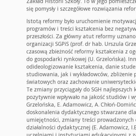
Zakład Historii Szkoły. To w jego pomieszcz
się pomysły i szczegółowe rozwiązania refo
Istotą reformy było uruchomienie motywac
programów i treści kształcenia bez negaty
przeszłości. Za główny atut reformy uznano
organizacji SGPiS (prof. dr hab. Urszula Grz
czasową zbieżność reformy kształcenia z og
do gospodarki rynkowej (U. Grzelońska). In
odideologizowanie kształcenia, danie stu
studiowania, jak i wykładowców, zbliżenie 
światowych oraz zachowanie uniwersyteckie
Te zmiany przyciągały do SGH najlepszych 
pozytywnie wpływało na jakość studiów i w
Grzelońska, E. Adamowicz, A. Chłoń-Domińc
doskonalenia dydaktycznego stwarzane dla 
umiejętności, zmiany treści prowadzonych 
działalności dydaktycznej (E. Adamowicz, I
uczelniami i instytucjami edukacyjnymi z z