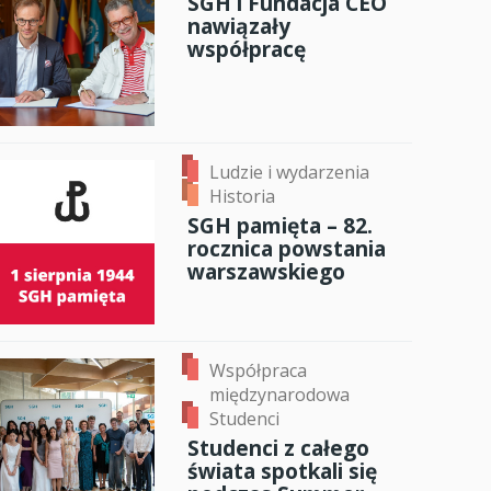
SGH i Fundacja CEO
nawiązały
anci
współpracę
dzynarodowa
oczeniem
Ludzie i wydarzenia
Historia
SGH pamięta – 82.
rocznica powstania
warszawskiego
Współpraca
międzynarodowa
Studenci
Studenci z całego
świata spotkali się