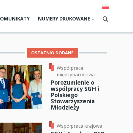
KOMUNIKATY
NUMERY DRUKOWANE
Aktualny numer
Szukaj
Numery archiwalne
OSTATNIO DODANE
Współpraca
dz SGH
międzynarodowa
cji
Porozumienie o
ok
er
ail
współpracy SGH i
zne
Polskiego
Stowarzyszenia
um SGH
Młodzieży
mia
Współpraca krajowa
ia