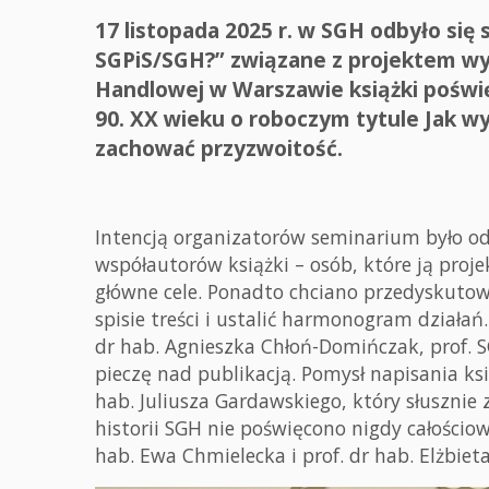
17 listopada 2025 r. w SGH odbyło si
SGPiS/SGH?” związane z projektem wyd
Handlowej w Warszawie książki poświę
90. XX wieku o roboczym tytule Jak wy
zachować przyzwoitość.
Intencją organizatorów seminarium było od
współautorów książki – osób, które ją proje
główne cele. Ponadto chciano przedyskutow
spisie treści i ustalić harmonogram działa
dr hab. Agnieszka Chłoń-Domińczak, prof. S
pieczę nad publikacją. Pomysł napisania ksi
hab. Juliusza Gardawskiego, który słuszni
historii SGH nie poświęcono nigdy całościow
hab. Ewa Chmielecka i prof. dr hab. Elżbiet