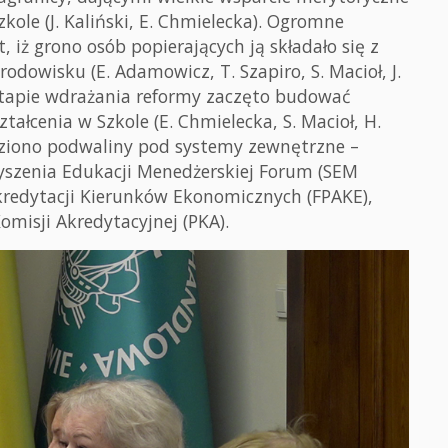
ole (J. Kaliński, E. Chmielecka). Ogromne
 iż grono osób popierających ją składało się z
dowisku (E. Adamowicz, T. Szapiro, S. Macioł, J.
m etapie wdrażania reformy zaczęto budować
ałcenia w Szkole (E. Chmielecka, S. Macioł, H.
dziono podwaliny pod systemy zewnętrzne –
yszenia Edukacji Menedżerskiej Forum (SEM
kredytacji Kierunków Ekonomicznych (FPAKE),
omisji Akredytacyjnej (PKA).