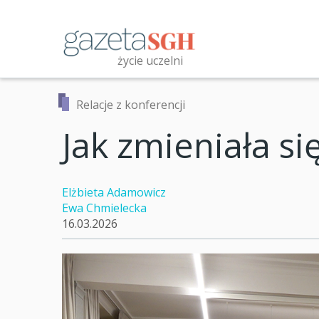
Przejdź
do
treści
życie uczelni
Przeszukaj witrynę
Relacje z konferencji
Jak zmieniała s
Elżbieta Adamowicz
Ewa Chmielecka
16.03.2026