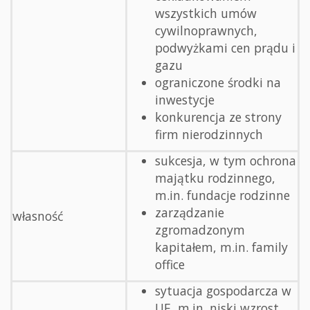
wszystkich umów
cywilnoprawnych,
podwyżkami cen prądu i
gazu
ograniczone środki na
inwestycje
konkurencja ze strony
firm nierodzinnych
sukcesja, w tym ochrona
majątku rodzinnego,
m.in. fundacje rodzinne
zarządzanie
własność
zgromadzonym
kapitałem, m.in. family
office
sytuacja gospodarcza w
UE, m.in. niski wzrost