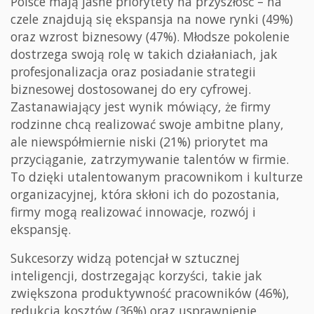
Polsce mają jasne priorytety na przyszłość – na
czele znajdują się ekspansja na nowe rynki (49%)
oraz wzrost biznesowy (47%). Młodsze pokolenie
dostrzega swoją rolę w takich działaniach, jak
profesjonalizacja oraz posiadanie strategii
biznesowej dostosowanej do ery cyfrowej.
Zastanawiający jest wynik mówiący, że firmy
rodzinne chcą realizować swoje ambitne plany,
ale niewspółmiernie niski (21%) priorytet ma
przyciąganie, zatrzymywanie talentów w firmie.
To dzięki utalentowanym pracownikom i kulturze
organizacyjnej, która skłoni ich do pozostania,
firmy mogą realizować innowacje, rozwój i
ekspansję.
Sukcesorzy widzą potencjał w sztucznej
inteligencji, dostrzegając korzyści, takie jak
zwiększona produktywność pracowników (46%),
redukcja kosztów (36%) oraz usprawnienie