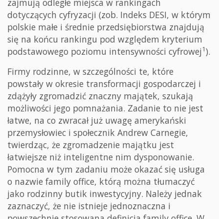
zajmują odległe miejsca w rankingach
dotyczących cyfryzacji (zob. Indeks DESI, w którym
polskie małe i średnie przedsiębiorstwa znajdują
się na końcu rankingu pod względem kryterium
1
podstawowego poziomu intensywności cyfrowej
).
Firmy rodzinne, w szczególności te, które
powstały w okresie transformacji gospodarczej i
zdążyły zgromadzić znaczny majątek, szukają
możliwości jego pomnażania. Zadanie to nie jest
łatwe, na co zwracał już uwagę amerykański
przemysłowiec i społecznik Andrew Carnegie,
twierdząc, że zgromadzenie majątku jest
łatwiejsze niż inteligentne nim dysponowanie.
Pomocna w tym zadaniu może okazać się usługa
o nazwie family office, którą można tłumaczyć
jako rodzinny butik inwestycyjny. Należy jednak
zaznaczyć, że nie istnieje jednoznaczna i
powszechnie stosowana definicja family office. W