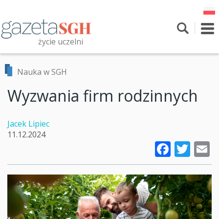
Przejdź
do
treści
To
nav
życie uczelni
Szukaj
Przeszukaj witrynę
Nauka w SGH
Wyzwania firm rodzinnych
Jacek Lipiec
11.12.2024
Faceb
Twi
E